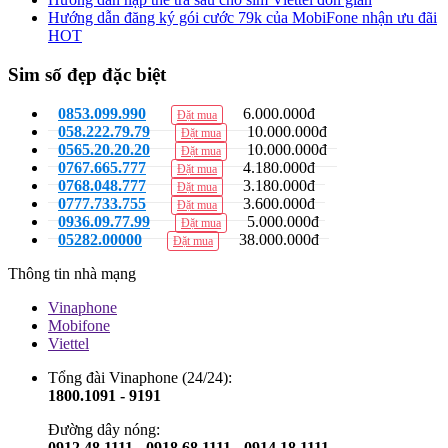
Hướng dẫn đăng ký gói cước 79k của MobiFone nhận ưu đãi
HOT
Sim số đẹp đặc biệt
0853.099.990
6.000.000đ
Đặt mua
058.222.79.79
10.000.000đ
Đặt mua
0565.20.20.20
10.000.000đ
Đặt mua
0767.665.777
4.180.000đ
Đặt mua
0768.048.777
3.180.000đ
Đặt mua
0777.733.755
3.600.000đ
Đặt mua
0936.09.77.99
5.000.000đ
Đặt mua
05282.00000
38.000.000đ
Đặt mua
Thông tin nhà mạng
Vinaphone
Mobifone
Viettel
Tổng đài Vinaphone (24/24):
1800.1091 - 9191
Đường dây nóng:
0912 48 1111 - 0918 68 1111 - 0914 18 1111