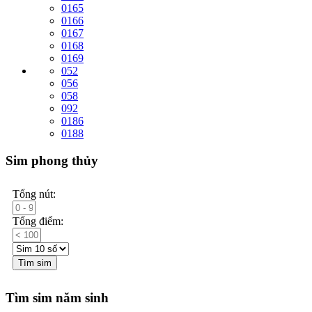
0165
0166
0167
0168
0169
052
056
058
092
0186
0188
Sim phong thủy
Tổng nút:
Tổng điểm:
Tìm sim
Tìm sim năm sinh