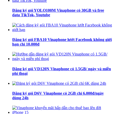
Đăng ký gói YOLO100M Vinaphone có 30GB và free
data TikTok, Youtube
Đăng ký gói FBA10 Vinaphone lướt Facebook không giới
hạn chỉ 10.000đ
Đăng ký gói VD120N Vinaphone có 1.5GB/ ngày và miễn
phí thoại
Đăng ký gói D6V Vinaphone có 2GB chỉ 6.000đ/ngày
dùng 24h