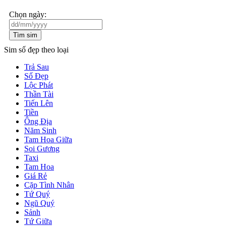
Chọn ngày:
Tìm sim
Sim số đẹp theo loại
Trả Sau
Số Đẹp
Lộc Phát
Thần Tài
Tiến Lên
Tiền
Ông Địa
Năm Sinh
Tam Hoa Giữa
Soi Gương
Taxi
Tam Hoa
Giá Rẻ
Cặp Tình Nhân
Tứ Quý
Ngũ Quý
Sảnh
Tứ Giữa