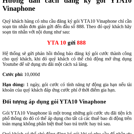
Hướng dẫn cách đăng ký gói YTA10
Vinaphone
Quý khách hàng có nhu cầu đăng ký gói YTA10 Vinaphone chỉ cần
soạn tin nhắn đơn giản gửi đến đầu số 888. Theo đó quý khách hãy
soạn tin nhắn với nội dung như sau:
YTA 10
gửi
888
Hệ thống sẽ gửi phản hồi thông báo đăng ký gói cước thành công
cho quý khách, khi đó quý khách có thể chủ động mở ứng dụng
Youtube để sử dụng ưu đãi một cách xả láng.
Cước phí:
10,000đ
Hạn dùng:
1 ngày, gói cước có tính năng tự động gia hạn nếu tài
khoản của quý khách đáp ứng cước phí ở thời điểm gia hạn.
Đối tượng áp dụng gói YTA10 Vinaphone
Gói YTA10 Vinaphone là một trong những gói cước ưu đãi tiện ích
phổ thông do đó có thể áp dụng cho tất cả các thuê bao di động trên
toàn mạng không phân biệt thuê bao trả trước hay trả sau.
Quý khách có thể chủ động đăng ký gói khi có nhu cầu để nhận ưu