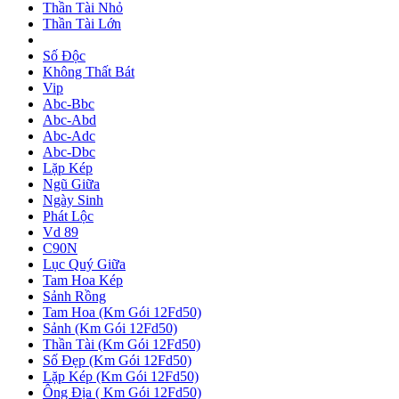
Thần Tài Nhỏ
Thần Tài Lớn
Số Độc
Không Thất Bát
Vip
Abc-Bbc
Abc-Abd
Abc-Adc
Abc-Dbc
Lặp Kép
Ngũ Giữa
Ngày Sinh
Phát Lộc
Vd 89
C90N
Lục Quý Giữa
Tam Hoa Kép
Sảnh Rồng
Tam Hoa (Km Gói 12Fd50)
Sảnh (Km Gói 12Fd50)
Thần Tài (Km Gói 12Fd50)
Số Đẹp (Km Gói 12Fd50)
Lặp Kép (Km Gói 12Fd50)
Ông Địa ( Km Gói 12Fd50)