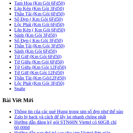
Tam Hoa (Km Gói 6Fd50)
Lặp Kép (Km Gói 3Fd50)
Thần Tài (Km Gói 6Fd50)
Số Đẹp ( Km Gói 6Fd50)
Lộc Phát (Km Gói 6Fd50)
Lặp Kép ( Km Gói 6Fd50)
Sảnh (Km Gói 3Fd50)
Số Đẹp ( Km Gói 3Fd50)
Thần Tài (Km Gói 3Fd50)
Sảnh (Km Gói 6Fd50)
Tứ Giữ (Km Gói 6Fd50)
Tứ Giữa (Km Gói 6Fd50)
Tứ Giữa (Km Gói 12Fd50)
Tứ Giữ (Km Gói 12Fd50)
Thần Tài (Km Gói12Fd50)
Lộc Phát (Km Gói 3Fd50)
Snahr
Bài Viết Mới
Thông tin của các quẻ Hung trong sim số đẹp như thế nào
Zalo bị hack và cách để lấy lại nhanh chóng nhất
Hướng dẫn đăng ký gói STN60N Viettel có 60GB chỉ
60,000đ
Hướng dẫn nạp thẻ trả sau cho sim Viettel đơn giản