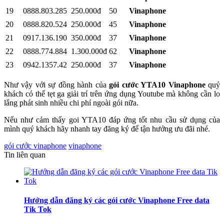
19
0888.803.285
250.000đ
50
Vinaphone
20
0888.820.524
250.000đ
45
Vinaphone
21
0917.136.190
350.000đ
37
Vinaphone
22
0888.774.884
1.300.000đ
62
Vinaphone
23
0942.1357.42
250.000đ
37
Vinaphone
Như vậy với sự đồng hành của
gói cước YTA10 Vinaphone
quý
khách có thể tẹt ga giải trí trên ứng dụng Youtube mà không cần lo
lắng phát sinh nhiều chi phí ngoài gói nữa.
Nếu như cảm thấy goi YTA10 đáp ứng tốt nhu cầu sử dụng của
mình quý khách hãy nhanh tay đăng ký để tận hưởng ưu đãi nhé.
gói cước vinaphone
vinaphone
Tin liên quan
Hướng dẫn đăng ký các gói cước Vinaphone Free data
Tik Tok