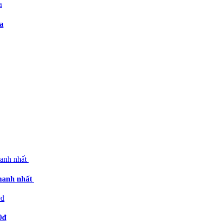
a
nhanh nhất
0đ