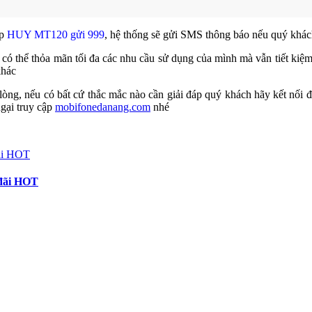
áp
HUY MT120 gửi 999
, hệ thống sẽ gửi SMS thông báo nếu quý khác
ó thể thỏa mãn tối đa các nhu cầu sử dụng của mình mà vẫn tiết kiệ
khác
òng, nếu có bất cứ thắc mắc nào cần giải đáp quý khách hãy kết nối 
gại truy cập
mobifonedanang.com
nhé
 đãi HOT