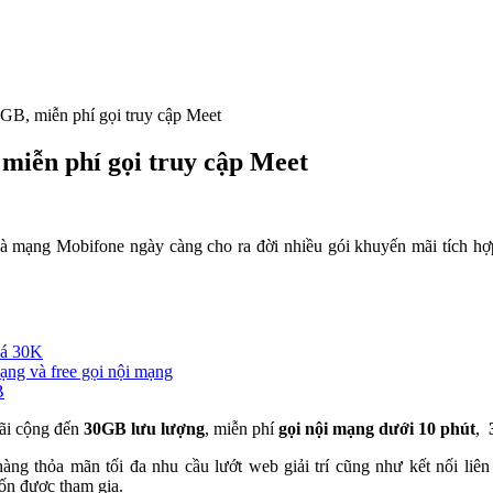
B, miễn phí gọi truy cập Meet
miễn phí gọi truy cập Meet
hà mạng Mobifone ngày càng cho ra đời nhiều gói khuyến mãi tích hợp
iá 30K
ng và free gọi nội mạng
B
đãi cộng đến
30GB lưu lượng
, miễn phí
gọi nội mạng dưới 10 phút
,
àng thỏa mãn tối đa nhu cầu lướt web giải trí cũng như kết nối liên 
ốn được tham gia.