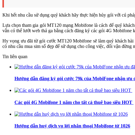
Khi hết nhu cầu sử dụng quý khách hãy thực hiện hủy gói với cú ph
Lựa chọn tham gia gói MT120 mạng Mobifone là cách để quý khách c
vẫn có thể lướt web thả ga bằng cách đăng ký các gói 4G Mobifone 
Hy vọng ưu đãi từ gói cước MT120 Mobifone sẽ làm quý khách hài l
có nhu cầu mua sim số đẹp để sử dụng cho công việc, đổi vận đừng n
Tin liên quan
Hướng dẫn đăng ký gói cước 79k của MobiFone nhận ưu
Các gói 4G Mobifone 1 năm cho tất cả thuê bao siêu HOT
Hướng dẫn huỷ dịch vụ lời nhắn thoại Mobifone từ 1026