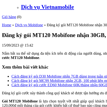
Dịch vụ Vietnamobile
Giỏ hàng
(
0
)
Home
»
Dịch vụ Mobifone
»
Đăng ký gói MT120 Mobifone nhận 30G
Đăng ký gói MT120 Mobifone nhận 30GB, 
15/09/2023 @ 15:42
Nắm bắt xu thế sử dụng đa tiện ích trên di động của người dùng, n
cước MT120 Mobifone
.
Xem thêm bài viết khác
Cách đăng ký gói D30 Mobifone nhận 7GB dùng trong tuần g
Cách đăng ký gói MC99 Mobifone nhận 2GB, 100 phút liên mạ
Cách đăng ký gói cước ED60 Mobifone 60K/tháng nhận 60G
Đăng ký gói cước này thành công quý khách sẽ được tận hưởng ưu 
Gói MT120 Mobifone
là lựa chọn tuyệt vời nhất giúp quý khách h
120,000đ mỗi tháng của gói cước khiến bất cứ thuê bao nào cũng mu