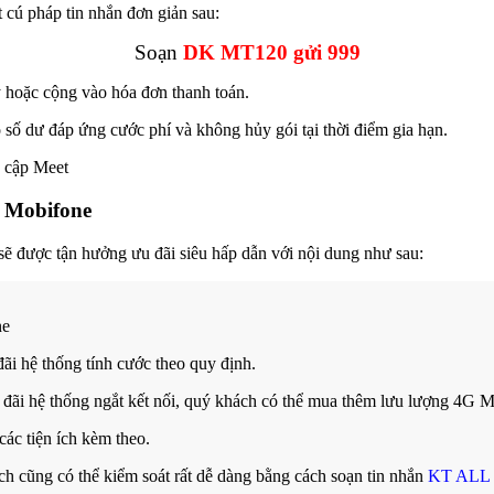
cú pháp tin nhắn đơn giản sau:
Soạn
DK MT120 gửi 999
ký hoặc cộng vào hóa đơn thanh toán.
 số dư đáp ứng cước phí và không hủy gói tại thời điểm gia hạn.
g Mobifone
ẽ được tận hưởng ưu đãi siêu hấp dẫn với nội dung như sau:
ne
ãi hệ thống tính cước theo quy định.
đãi hệ thống ngắt kết nối, quý khách có thể mua thêm lưu lượng 4G M
ác tiện ích kèm theo.
h cũng có thể kiểm soát rất dễ dàng bằng cách soạn tin nhắn
KT ALL 