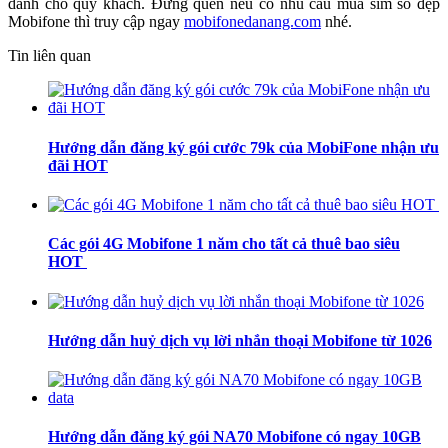
dành cho quý khách. Đừng quên nếu có nhu cầu mua sim số đẹp
Mobifone thì truy cập ngay
mobifonedanang.com
nhé.
Tin liên quan
Hướng dẫn đăng ký gói cước 79k của MobiFone nhận ưu
đãi HOT
Các gói 4G Mobifone 1 năm cho tất cả thuê bao siêu
HOT
Hướng dẫn huỷ dịch vụ lời nhắn thoại Mobifone từ 1026
Hướng dẫn đăng ký gói NA70 Mobifone có ngay 10GB