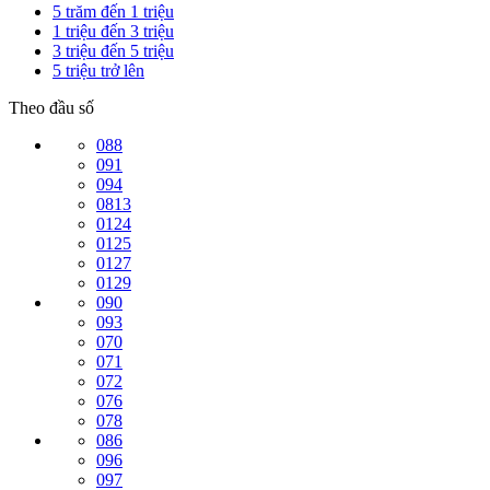
5 trăm đến 1 triệu
1 triệu đến 3 triệu
3 triệu đến 5 triệu
5 triệu trở lên
Theo đầu số
088
091
094
0813
0124
0125
0127
0129
090
093
070
071
072
076
078
086
096
097