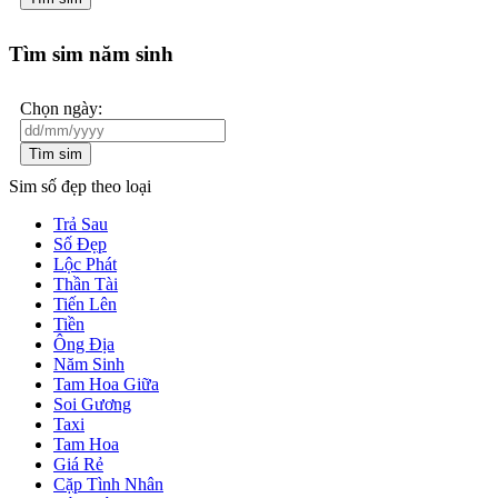
Tìm sim năm sinh
Chọn ngày:
Tìm sim
Sim số đẹp theo loại
Trả Sau
Số Đẹp
Lộc Phát
Thần Tài
Tiến Lên
Tiền
Ông Địa
Năm Sinh
Tam Hoa Giữa
Soi Gương
Taxi
Tam Hoa
Giá Rẻ
Cặp Tình Nhân