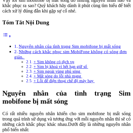
Vậy lỗi sim mobifone bị mất sóng do những nguyên nhân nào và
khắc phục ra sao? Quý khách hãy dành ít phút cùng tìm hiểu để biết
cách xử lý đúng đắn khi gặp sự cố nhé.
Tóm Tắt Nội Dung
Nguyên nhân của tình trạng Sim mobifone bị mất sóng
Những cách khắc phục sim MobiFone không có sóng đơn
giản.
+ Sim không có dịch vụ
+ Sim bị khoá vì hết hạn giữ số
+ Sim ngoài vùng phủ sóng
+ Mất sóng do lỗi nhà mạng
+ Lỗi để điện thoại chế độ máy bay
Nguyên nhân của tình trạng Sim
mobifone bị mất sóng
Có rất nhiều nguyên nhân khiến cho sim mobifone bị mất sóng
trong quá trình sử dụng và tương ứng với mỗi nguyên nhân thì sẽ có
những cách khắc phục khác nhau.Dưới đây là những nguyên nhân
phổ biến nhất: