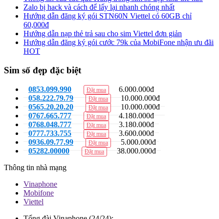
Zalo bị hack và cách để lấy lại nhanh chóng nhất
Hướng dẫn đăng ký gói STN60N Viettel có 60GB chỉ
60,000đ
Hướng dẫn nạp thẻ trả sau cho sim Viettel đơn giản
Hướng dẫn đăng ký gói cước 79k của MobiFone nhận ưu đãi
HOT
Sim số đẹp đặc biệt
0853.099.990
6.000.000đ
Đặt mua
058.222.79.79
10.000.000đ
Đặt mua
0565.20.20.20
10.000.000đ
Đặt mua
0767.665.777
4.180.000đ
Đặt mua
0768.048.777
3.180.000đ
Đặt mua
0777.733.755
3.600.000đ
Đặt mua
0936.09.77.99
5.000.000đ
Đặt mua
05282.00000
38.000.000đ
Đặt mua
Thông tin nhà mạng
Vinaphone
Mobifone
Viettel
Tổng đài Vinaphone (24/24):