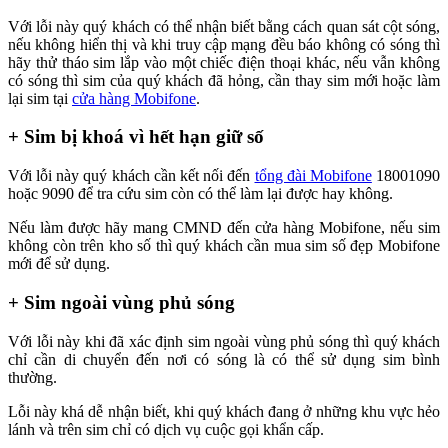
Với lỗi này quý khách có thể nhận biết bằng cách quan sát cột sóng,
nếu không hiển thị và khi truy cập mạng đều báo không có sóng thì
hãy thử tháo sim lắp vào một chiếc điện thoại khác, nếu vẫn không
có sóng thì sim của quý khách đã hỏng, cần thay sim mới hoặc làm
lại sim tại
cửa hàng Mobifone
.
+ Sim bị khoá vì hết hạn giữ số
Với lỗi này quý khách cần kết nối đến
tổng đài Mobifone
18001090
hoặc 9090 để tra cứu sim còn có thể làm lại được hay không.
Nếu làm được hãy mang CMND đến cửa hàng Mobifone, nếu sim
không còn trên kho số thì quý khách cần mua sim số đẹp Mobifone
mới để sử dụng.
+ Sim ngoài vùng phủ sóng
Với lỗi này khi đã xác định sim ngoài vùng phủ sóng thì quý khách
chỉ cần di chuyển đến nơi có sóng là có thể sử dụng sim bình
thường.
Lỗi này khá dễ nhận biết, khi quý khách đang ở những khu vực hẻo
lánh và trên sim chỉ có dịch vụ cuộc gọi khẩn cấp.