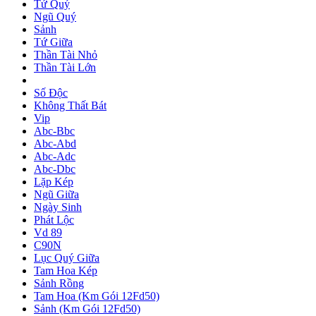
Tứ Quý
Ngũ Quý
Sảnh
Tứ Giữa
Thần Tài Nhỏ
Thần Tài Lớn
Số Độc
Không Thất Bát
Vip
Abc-Bbc
Abc-Abd
Abc-Adc
Abc-Dbc
Lặp Kép
Ngũ Giữa
Ngày Sinh
Phát Lộc
Vd 89
C90N
Lục Quý Giữa
Tam Hoa Kép
Sảnh Rồng
Tam Hoa (Km Gói 12Fd50)
Sảnh (Km Gói 12Fd50)