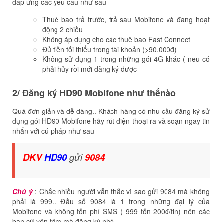
đáp ứng các yêu cầu như sau
Thuê bao trả trước, trả sau Mobifone và đang hoạt
động 2 chiều
Không áp dụng cho các thuê bao Fast Connect
Đủ tiền tối thiểu trong tài khoản (>90.000đ)
Không sử dụng 1 trong những gói 4G khác ( nếu có
phải hủy rồi mới đăng ký được
2/ Đăng ký HD90 Mobifone như thếnào
Quá đơn giản và dễ dàng.. Khách hàng có nhu cầu đăng ký sử
dụng gói HD90 Mobifone hãy rút điện thoại ra và soạn ngay tin
nhắn với cú pháp như sau
DKV
HD90
gửi
9084
Chú ý
: Chắc nhiều người vẫn thắc vì sao gửi 9084 mà không
phải là 999.. Đầu số 9084 là 1 trong những đại lý của
Mobifone và không tốn phí SMS ( 999 tốn 200đ/tin) nên các
bạn cứ yên tâm mà đăng ký nhé.