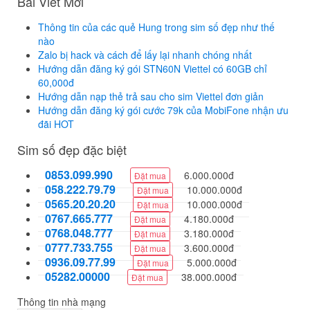
Bài Viết Mới
Thông tin của các quẻ Hung trong sim số đẹp như thế
nào
Zalo bị hack và cách để lấy lại nhanh chóng nhất
Hướng dẫn đăng ký gói STN60N Viettel có 60GB chỉ
60,000đ
Hướng dẫn nạp thẻ trả sau cho sim Viettel đơn giản
Hướng dẫn đăng ký gói cước 79k của MobiFone nhận ưu
đãi HOT
Sim số đẹp đặc biệt
0853.099.990
6.000.000đ
Đặt mua
058.222.79.79
10.000.000đ
Đặt mua
0565.20.20.20
10.000.000đ
Đặt mua
0767.665.777
4.180.000đ
Đặt mua
0768.048.777
3.180.000đ
Đặt mua
0777.733.755
3.600.000đ
Đặt mua
0936.09.77.99
5.000.000đ
Đặt mua
05282.00000
38.000.000đ
Đặt mua
Thông tin nhà mạng