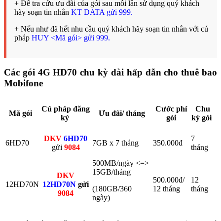
+ Để tra cứu ưu đãi của gói sau mỗi lần sử dụng quý khách
hãy soạn tin nhắn
KT DATA gửi 999.
+ Nếu như đã hết nhu cầu quý khách hãy soạn tin nhắn với cú
pháp
HUY <Mã gói> gửi 999.
Các gói 4G HD70 chu kỳ dài hấp dẫn cho thuê bao
Mobifone
Cú pháp đăng
Cước phí
Chu
Mã gói
Ưu đãi/ tháng
ký
gói
kỳ gói
DKV
6HD70
7
6HD70
7GB x 7 tháng
350.000đ
gửi
9084
tháng
500MB/ngày <=>
15GB/tháng
DKV
500.000đ/
12
12HD70N
12HD70N
gửi
(180GB/360
12 tháng
tháng
9084
ngày)