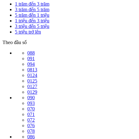
1 trăm đến 3 trăm
3 trăm đến 5 trăm
5 trăm đến 1 triệu
1 triệu đến 3 triệu
3 triệu đến 5 triệu
5 triệu trở lên
Theo đầu số
088
091
094
0813
0124
0125
0127
0129
090
093
070
071
072
076
078
086