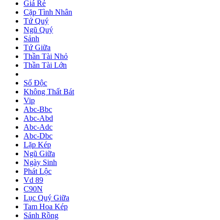
Giá Rẻ
Cặp Tình Nhân
Tứ Quý
Ngũ Quý
Sảnh
Tứ Giữa
Thần Tài Nhỏ
Thần Tài Lớn
Số Độc
Không Thất Bát
Vip
Abc-Bbc
Abc-Abd
Abc-Adc
Abc-Dbc
Lặp Kép
Ngũ Giữa
Ngày Sinh
Phát Lộc
Vd 89
C90N
Lục Quý Giữa
Tam Hoa Kép
Sảnh Rồng