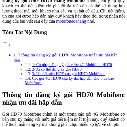
Đăng ký gói cước HD70 mạng Mobifone
không chỉ giúp quý
khách có thể tiết kiệm chi phí tối đa mà còn có thể sử dụng lưu
lượng thoải mái mỗi khi có nhu cầu và tại bất cứ đâu. Chi tiết thông
tin của gói cước hấp dẫn này quý khách hãy theo dõi trong phần nội
dung của bài viết sau đây của
mobifonedanang
nhé.
Tóm Tắt Nội Dung
Thông tin đăng ký gói HD70 Mobifone nhận ưu đãi hấp
dẫn
1/ Cú pháp đăng ký gói cước 4G Mobifone HD70
2/ Ai có thể đăng ký gói HD70
3/ Ưu đãi siêu HOT của gói HD70 Mobifone
Các gói 4G HD70 chu kỳ dài hấp dẫn cho thuê bao
Mobifone
Thông tin đăng ký gói HD70 Mobifone
nhận ưu đãi hấp dẫn
Gói HD70 Mobifone chính là một trong các gói 4G Mobiffone cơ
bản chu kỳ tháng với mức giá tiết kiệm nhất hiện nay, quý khách có
thể thoải mái đăng ký mà không phải chịu nhiều áp lực về chi phí.