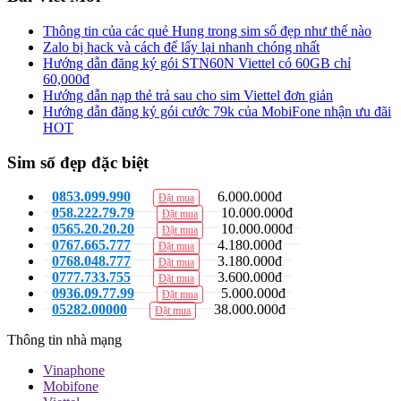
Thông tin của các quẻ Hung trong sim số đẹp như thế nào
Zalo bị hack và cách để lấy lại nhanh chóng nhất
Hướng dẫn đăng ký gói STN60N Viettel có 60GB chỉ
60,000đ
Hướng dẫn nạp thẻ trả sau cho sim Viettel đơn giản
Hướng dẫn đăng ký gói cước 79k của MobiFone nhận ưu đãi
HOT
Sim số đẹp đặc biệt
0853.099.990
6.000.000đ
Đặt mua
058.222.79.79
10.000.000đ
Đặt mua
0565.20.20.20
10.000.000đ
Đặt mua
0767.665.777
4.180.000đ
Đặt mua
0768.048.777
3.180.000đ
Đặt mua
0777.733.755
3.600.000đ
Đặt mua
0936.09.77.99
5.000.000đ
Đặt mua
05282.00000
38.000.000đ
Đặt mua
Thông tin nhà mạng
Vinaphone
Mobifone