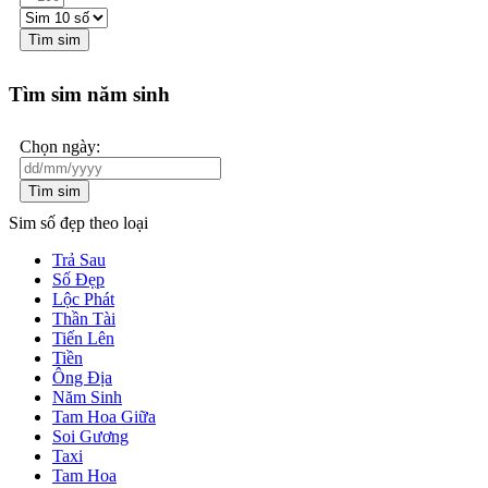
Tìm sim
Tìm sim năm sinh
Chọn ngày:
Tìm sim
Sim số đẹp theo loại
Trả Sau
Số Đẹp
Lộc Phát
Thần Tài
Tiến Lên
Tiền
Ông Địa
Năm Sinh
Tam Hoa Giữa
Soi Gương
Taxi
Tam Hoa