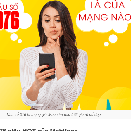
Đầu số 076 là mạng gì? Mua sim đầu 076 giá rẻ số đẹp
 076 siêu HOT của Mobifone