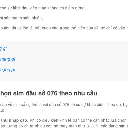
g cho sự khởi đầu viên mãn không có điểm dừng,
với sức mạnh siêu nhiên,
o tiền tài và lộc lá, nét cuốn vào trong thể hiện của cải sẽ chỉ có và
g gì
mạng gì
mạng gì
họn sim đầu số 076 theo nhu cầu
ầu về sim số cụ thể là với đầu số 076 sẽ có sự khác biệt. Theo đó, bạ
au:
 thu nhập cao:
Khi có điều kiện kinh tế bạn có thể cân nhắc lựa chọn
c ấn tượng có chứa nhiều con số may mắn như 3. 6. 9, các dạng sim