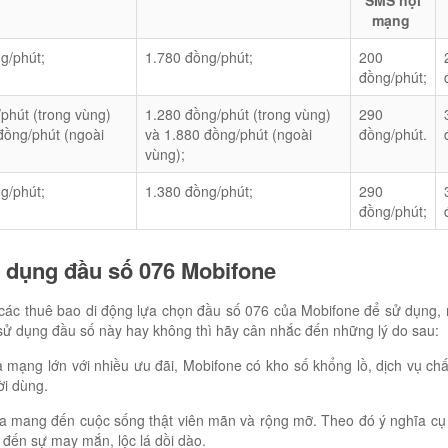
SMS nội
mạng
g/phút;
1.780 đồng/phút;
200
đồng/phút;
phút (trong vùng)
1.280 đồng/phút (trong vùng)
290
đồng/phút (ngoài
và 1.880 đồng/phút (ngoài
đồng/phút.
vùng);
g/phút;
1.380 đồng/phút;
290
đồng/phút;
ử dụng đầu số 076 Mobifone
n các thuê bao di động lựa chọn đầu số 076 của Mobifone để sử dụng,
ử dụng đầu số này hay không thì hãy cân nhắc đến những lý do sau:
 mạng lớn với nhiều ưu đãi, Mobifone có kho số khổng lồ, dịch vụ chấ
ười dùng.
a mang đến cuộc sống thật viên mãn và rộng mỡ. Theo đó ý nghĩa cụ
 đến sự may mắn, lộc lá dồi dào.