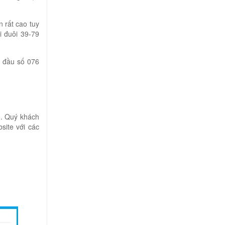
 rất cao tuy
i đuôi 39-79
n đầu số 076
.. Quý khách
ite với các