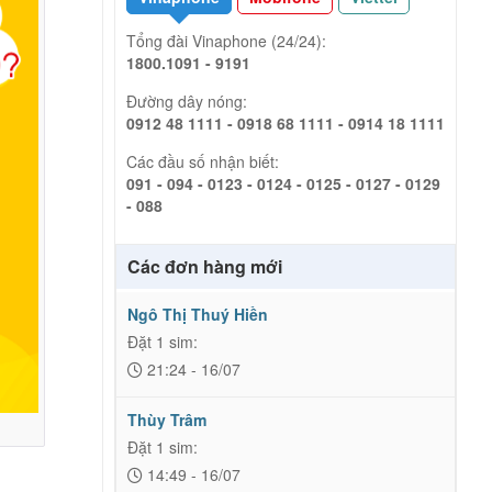
Tổng đài Vinaphone (24/24):
1800.1091 - 9191
Đường dây nóng:
0912 48 1111 - 0918 68 1111 - 0914 18 1111
Các đầu số nhận biết:
091 - 094 - 0123 - 0124 - 0125 - 0127 - 0129
- 088
Các đơn hàng mới
Ngô Thị Thuý Hiền
Đặt 1 sim:
21:24 - 16/07
Thùy Trâm
Đặt 1 sim:
14:49 - 16/07