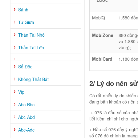
cước
Sảnh
MobiQ
1.580 đồn
Tứ Giữa
Thần Tài Nhỏ
MobiZone
880 đồng/
và 1.880 
Thần Tài Lớn
vùng);
MobiCard
1.180 đồn
Số Độc
Không Thất Bát
2/ Lý do nên s
Vip
Có rất nhiều lý do khiế
đang băn khoăn có nên s
Abc-Bbc
+ 076 là đầu số của nhà
Abc-Abd
tiết kiệm chi phí cho ng
+ Đầu số 076 đầy ý nghĩ
Abc-Adc
số 076 đó chính là mang