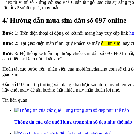
Theo tử vi thì số 7 ứng với sao Phá Quân là ngôi sao của sự sáng t
rất tốt về sự đột phá, may mắn.
4/ Hướng dẫn mua sim đầu số 097 online
Bước 1:
Trên điện thoại di động có kết nối mạng hay truy cập link
ht
Bước 2:
Tại giao diện màn hình, quý khách sẽ thấy
ô Tìm sim
, hãy 
Bước 3:
Hệ thống sẽ hiển thị những chiếc sim đấu số 097 HOT nhất,
cần thiết => Bấm nút “Đặt sim”
Hoàn tất các bước trên, nhân viên của
mobifonedanang.com
sẽ chủ độ
giao sim.
Đầu số 097 trên thị trường vẫn đang khá được săn đón, tuy nhiên vì 
hãy chốt ngay để tận hưởng thật nhiều may mắn thuận lợi nhé.
Tin liên quan
Thông tin của các quẻ Hung trong sim số đẹp như thế nào