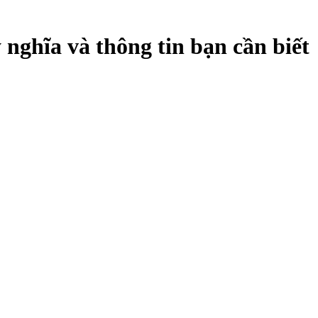
nghĩa và thông tin bạn cần biết