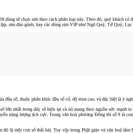
ười dùng sẽ chọn sim theo cách phân loại này. Theo đó, quý khách có 
, sim lặp, sim đảo gánh, hay các dòng sim VIP như Ngũ Quý, Tứ Quý, L
a đầu số, thuộc phân khúc đầu số cổ, độ trust cao, và đặc biệt là ý ngh
on số lớn nhất trong dãy số hiện tại và nó mang theo nguồn sức mạnh t
ền năng lượng tích cực. Trong văn hoá phương Đông thì số 9 là con 
ó là một con số thất bát. Tuy vậy trong Phật giáo và văn hoá tâm linh 