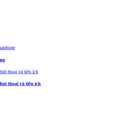
ạng
t thoại và tiện ích