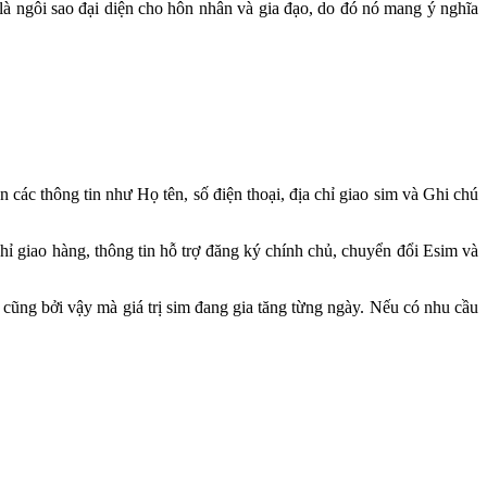
là ngôi sao đại diện cho hôn nhân và gia đạo, do đó nó mang ý nghĩa
n các thông tin như Họ tên, số điện thoại, địa chỉ giao sim và Ghi chú
hỉ giao hàng, thông tin hỗ trợ đăng ký chính chủ, chuyển đổi Esim và
 cũng bởi vậy mà giá trị sim đang gia tăng từng ngày. Nếu có nhu cầu