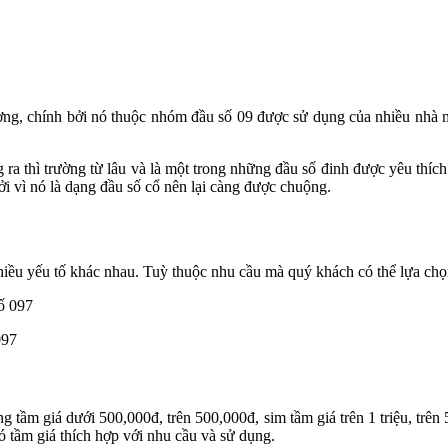
trường, chính bởi nó thuộc nhóm đầu số 09 được sử dụng của nhiều nh
 ra thì trường từ lâu và là một trong những đầu số đinh được yêu thíc
ởi vì nó là dạng đầu số cổ nên lại càng được chuộng.
nhiều yếu tố khác nhau. Tuỳ thuộc nhu cầu mà quý khách có thể lựa chọ
097
g tầm giá dưới 500,000đ, trên 500,000đ, sim tầm giá trên 1 triệu, trên 
ó tầm giá thích hợp với nhu cầu và sử dụng.