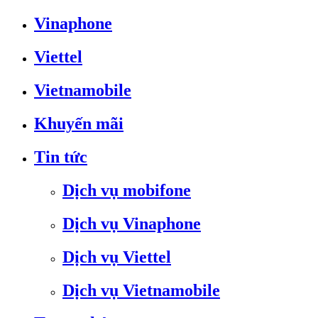
Vinaphone
Viettel
Vietnamobile
Khuyến mãi
Tin tức
Dịch vụ mobifone
Dịch vụ Vinaphone
Dịch vụ Viettel
Dịch vụ Vietnamobile