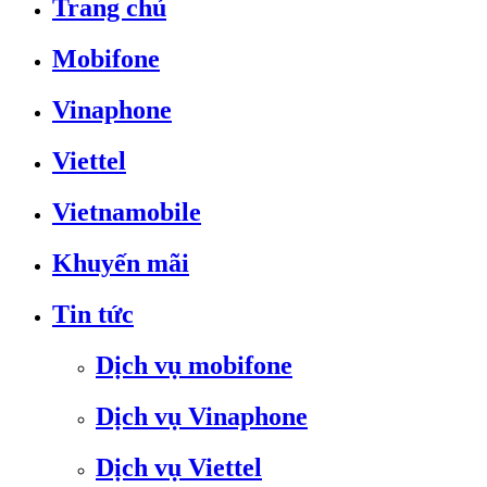
Trang chủ
Mobifone
Vinaphone
Viettel
Vietnamobile
Khuyến mãi
Tin tức
Dịch vụ mobifone
Dịch vụ Vinaphone
Dịch vụ Viettel