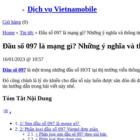
Dịch vụ Vietnamobile
Giỏ hàng
(
0
)
Home
»
Tin tức
»
Đầu số 097 là mạng gì? Những ý nghĩa và thông tin
Đầu số 097 là mạng gì? Những ý nghĩa và t
16/01/2023 @ 10:57
Đầu số 097
là một trong những đầu số HOT tại thị trường viễn thông 
Đó cũng chính là lý do khiến cho đầu số này luôn được săn đón dù đ
tin hướng dẫn trong bài viết này nhé.
Tóm Tắt Nội Dung
1/ Sim đầu số 097 là mạng gì?
2/ Phân loại đầu số 097 Viettel đơn giản
+ Phân loại sim đầu số 097 theo giá bán
+ Phân loại theo dạng sim