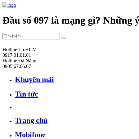
Đầu số 097 là mạng gì? Những ý 
Hotline Tp.HCM
0917.01.01.01
Hotline Đà Nẵng
0905.67.66.67
Khuyến mãi
Tin tức
Trang chủ
Mobifone