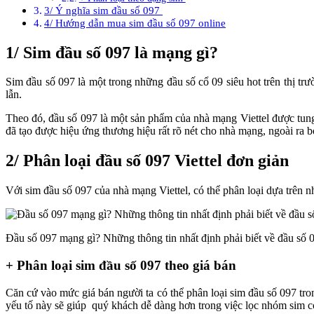
3/ Ý nghĩa sim đầu số 097
4/ Hướng dẫn mua sim đầu số 097 online
1/ Sim đầu số 097 là mạng gì?
Sim đầu số 097 là một trong những đầu số cổ 09 siêu hot trên thị 
lẫn.
Theo đó, đầu số 097 là một sản phẩm của nhà mạng Viettel được tung
đã tạo được hiệu ứng thương hiệu rất rõ nét cho nhà mạng, ngoài ra b
2/ Phân loại đầu số 097 Viettel đơn giản
Với sim đầu số 097 của nhà mạng Viettel, có thể phân loại dựa trên 
Đầu số 097 mạng gì? Những thông tin nhất định phải biết về đầu số 
+ Phân loại sim đầu số 097 theo giá bán
Căn cứ vào mức giá bán người ta có thể phân loại sim đầu số 097 tron
yếu tố này sẽ giúp quý khách dễ dàng hơn trong việc lọc nhóm sim c