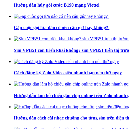
Hướng dẫn hủy gói cước B190 mạng Viettel
Gặp cuộc gọi lừa đảo có nên câu giờ hay không?
Sim VPB51 còn triển khai không? sim VPB51 trên thị trườ
Cách đăng ký Zalo Video siêu nhanh bạn nên thử ngay
Hướng dẫn làm hộ chiếu gắn chip online trên Zalo nhanh g
Hướng dẫn cách cài nhạc chuông cho từng sim trên điện t