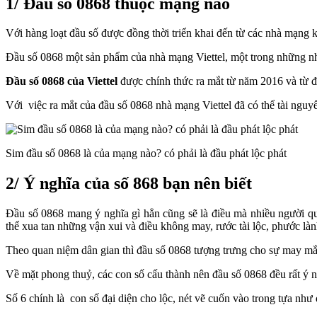
1/ Đầu số 0868 thuộc mạng nào
Với hàng loạt đầu số được đồng thời triển khai đến từ các nhà mạng 
Đầu số 0868 một sản phẩm của nhà mạng Viettel, một trong những 
Đầu số 0868 của Viettel
được chính thức ra mắt từ năm 2016 và từ đ
Với việc ra mắt của đầu số 0868 nhà mạng Viettel đã có thể tài ngu
Sim đầu số 0868 là của mạng nào? có phải là đầu phát lộc phát
2/ Ý nghĩa của số 868 bạn nên biết
Đầu số 0868 mang ý nghĩa gì hẳn cũng sẽ là điều mà nhiều người q
thể xua tan những vận xui và điều không may, rước tài lộc, phước làn
Theo quan niệm dân gian thì đầu số 0868 tượng trưng cho sự may mắn
Về mặt phong thuỷ, các con số cấu thành nên đầu số 0868 đều rất ý ng
Số 6 chính là con số đại diện cho lộc, nét vẽ cuốn vào trong tựa như 