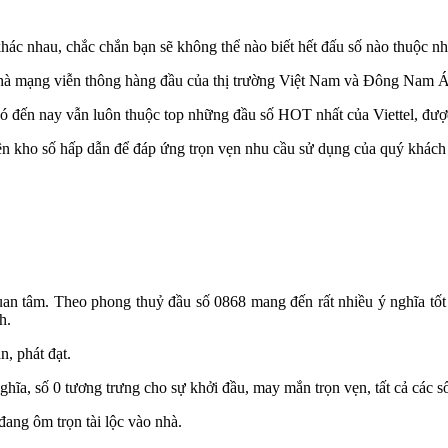
khác nhau, chắc chắn bạn sẽ không thể nào biết hết đấu số nào thuộc n
nhà mạng viễn thông hàng đầu của thị trường Việt Nam và Đông Nam Á
ó đến nay vẫn luôn thuộc top những đầu số HOT nhất của Viettel, được
yên kho số hấp dẫn để đáp ứng trọn vẹn nhu cầu sử dụng của quý khách
uan tâm. Theo phong thuỷ đầu số 0868 mang đến rất nhiều ý nghĩa tốt
h.
, phát đạt.
hĩa, số 0 tương trưng cho sự khởi đầu, may mắn trọn vẹn, tất cả các s
đang ôm trọn tài lộc vào nhà.