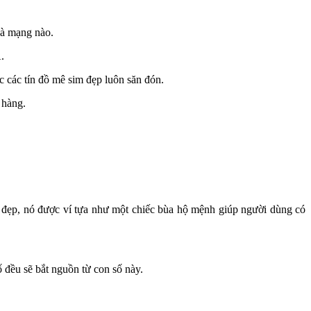
hà mạng nào.
.
 các tín đồ mê sim đẹp luôn săn đón.
 hàng.
 đẹp, nó được ví tựa như một chiếc bùa hộ mệnh giúp người dùng có
ố đều sẽ bắt nguồn từ con số này.