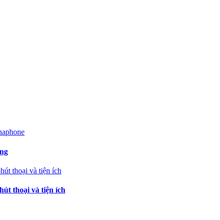
ạng
t thoại và tiện ích