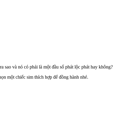
a sao và nó có phải là một đầu số phát lộc phát hay không?
họn một chiếc sim thích hợp để đồng hành nhé.