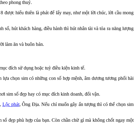
 theo phong thuỷ.
 8 được hiểu thiên là phát để lấy may, như một lời chúc, lời cầu mong
anh số, hút khách hàng, điều hành thì hút nhân tài và tỏa ra năng lượng
ười làm ăn và buôn bán.
ục đích sử dụng hoặc tuỳ điều kiện kinh tế.
ên lựa chọn sim có những con số hợp mệnh, âm dương tương phối hài
hơi sim số đẹp hay có mục đích kinh doanh, đổi vận.
i,
Lộc phát
, Ông Địa. Nếu chỉ muốn gây ấn tượng thì có thể chọn sim
sim số đẹp phù hợp của bạn. Còn chần chừ gì mà không chốt ngay một