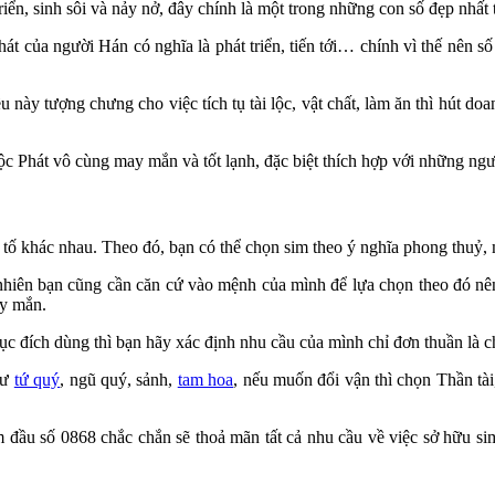
triển, sinh sôi và nảy nở, đây chính là một trong những con số đẹp nhất
át của người Hán có nghĩa là phát triển, tiến tới… chính vì thế nên số
u này tượng chưng cho việc tích tụ tài lộc, vật chất, làm ăn thì hút do
ộc Phát vô cùng may mắn và tốt lạnh, đặc biệt thích hợp với những ng
?
tố khác nhau. Theo đó, bạn có thể chọn sim theo ý nghĩa phong thuỷ, m
nhiên bạn cũng cần căn cứ vào mệnh của mình để lựa chọn theo đó n
ay mắn.
c đích dùng thì bạn hãy xác định nhu cầu của mình chỉ đơn thuần là c
hư
tứ quý
, ngũ quý, sảnh,
tam hoa
, nếu muốn đổi vận thì chọn Thần tà
m đầu số 0868 chắc chắn sẽ thoả mãn tất cả nhu cầu về việc sở hữu 