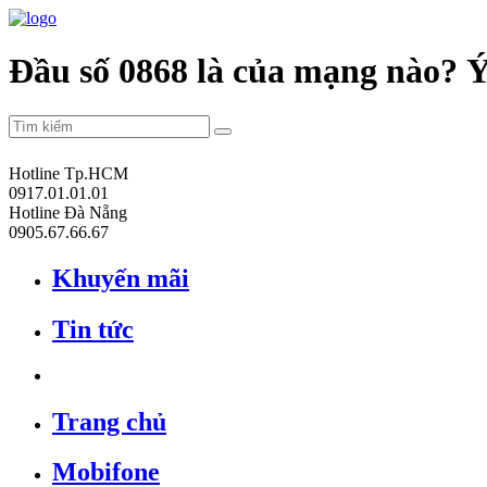
Đầu số 0868 là của mạng nào? Ý
Hotline Tp.HCM
0917.01.01.01
Hotline Đà Nẵng
0905.67.66.67
Khuyến mãi
Tin tức
Trang chủ
Mobifone