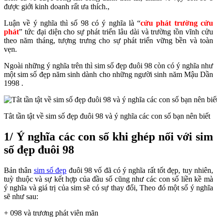
được giới kinh doanh rất ưa thích.,
Luận về ý nghĩa thì số 98 có ý nghĩa là “
cửu phát trường cửu
phát
” tức đại diện cho sự phát triển lâu dài và trường tồn vĩnh cửu
theo năm tháng, tượng trưng cho sự phát triển vững bền và toàn
vẹn.
Ngoài những ý nghĩa trên thì sim số đẹp đuôi 98 còn có ý nghĩa như
một sim số đẹp năm sinh dành cho những người sinh năm Mậu Dần
1998 .
Tât tần tật về sim số đẹp đuôi 98 và ý nghĩa các con số bạn nên biết
1/ Ý nghĩa các con số khi ghép nối với sim
số đẹp đuôi 98
Bản thân
sim số đẹp
đuôi 98 vố đã có ý nghĩa rất tốt đẹp, tuy nhiên,
tuỳ thuộc và sự kết hợp của đầu số cũng như các con số liền kề mà
ý nghĩa và giá trị của sim sẽ có sự thay đổi, Theo đó một số ý nghĩa
sẽ như sau:
+ 098 và trương phát viên mãn