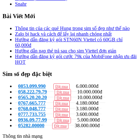
Snahr
Bài Viết Mới
Thông tin của các quẻ Hung trong sim số đẹp như thế nào
Zalo bị hack và cách để lấy lại nhanh chóng nhất
Hướng dẫn đăng ký gói STN60N Viettel có 60GB chỉ
60,000đ
Hướng dẫn nạp thẻ trả sau cho sim Viettel đơn giản
Hướng dẫn đăng ký gói cước 79k của MobiFone nhận ưu đãi
HOT
Sim số đẹp đặc biệt
0853.099.990
6.000.000đ
Đặt mua
058.222.79.79
10.000.000đ
Đặt mua
0565.20.20.20
10.000.000đ
Đặt mua
0767.665.777
4.180.000đ
Đặt mua
0768.048.777
3.180.000đ
Đặt mua
0777.733.755
3.600.000đ
Đặt mua
0936.09.77.99
5.000.000đ
Đặt mua
05282.00000
38.000.000đ
Đặt mua
Thông tin nhà mạng