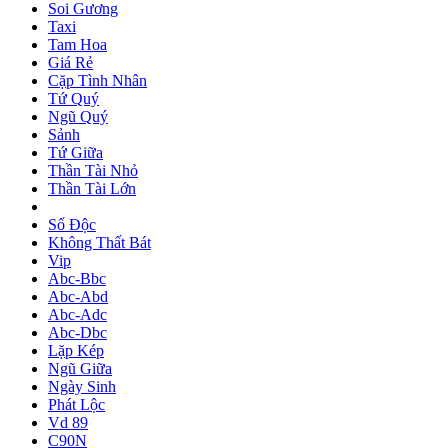
Soi Gương
Taxi
Tam Hoa
Giá Rẻ
Cặp Tình Nhân
Tứ Quý
Ngũ Quý
Sảnh
Tứ Giữa
Thần Tài Nhỏ
Thần Tài Lớn
Số Độc
Không Thất Bát
Vip
Abc-Bbc
Abc-Abd
Abc-Adc
Abc-Dbc
Lặp Kép
Ngũ Giữa
Ngày Sinh
Phát Lộc
Vd 89
C90N