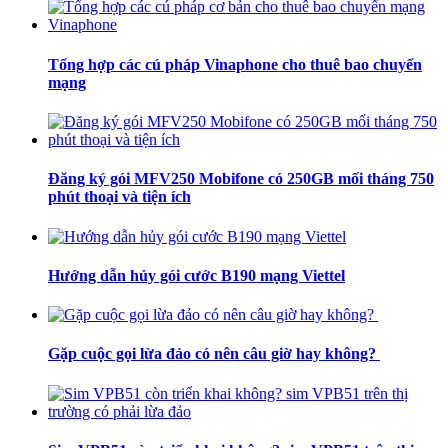
Tổng hợp các cú pháp Vinaphone cho thuê bao chuyển
mạng
Đăng ký gói MFV250 Mobifone có 250GB mối tháng 750
phút thoại và tiện ích
Hướng dẫn hủy gói cước B190 mạng Viettel
Gặp cuộc gọi lừa đảo có nên câu giờ hay không?