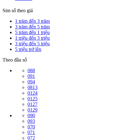
Sim số theo giá
1 trăm đến 3 trăm
3 trăm đến 5 trăm
5 trăm đến 1 triệu
1 triệu đến 3 triệu
3 triệu đến 5 triệu
5 triệu trở lên
Theo đầu số
088
091
094
0813
0124
0125
0127
0129
090
093
070
071
072