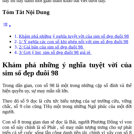
này thì hãy dành thời gian tham khảo bài viết dưới đây.
Tóm Tắt Nội Dung
Khám phá những ý nghĩa tuyệt vời của sim số đẹp đuôi 98
1/ Ý nghĩa các con số khi ghép nối với sim số đẹp đuôi 98
2/ Giá bán của sim số đẹp đuôi 98
3/ Gợi ý list sim số đẹp đuôi 98 giá rẻ
Khám phá những ý nghĩa tuyệt vời của
sim số đẹp đuôi 98
Trong dân gian, con số 98 là một trong những cặp số đỉnh và thể
hiện quyền uy, sự may mắn rất lớn.
Theo đó số 9 đọc là cửu tức biểu tượng của sự trường cửu, vững
chắc, số 9 còn cũng THọ một trong những Ngũ phúc của một đời
người.
Con số 8 trong gian dan sẽ đọc là Bát, người Phương Đông ví von
con số này chính là số Phát , số may mắn tượng trưng cho sự phát
triển cả về cuộc sống lẫn công danh tiền tài, chính vì vậy con số 8