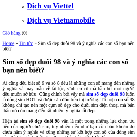
Dịch vụ Viettel
Dịch vụ Vietnamobile
Giỏ hàng
(
0
)
Home
»
Tin tức
»
Sim số đẹp đuôi 98 và ý nghĩa các con số bạn nên
biết?
Sim số đẹp đuôi 98 và ý nghĩa các con số
bạn nên biết?
Ai cũng đều biết số 9 và số 8 đều là những con số mang đến những
ý nghĩa và may mắn về tài lộc, vĩnh cư cũ mà hầu hết mọi người
đều muốn sở hữu. Cũng chính bởi vậy mà
sim số đẹp đuôi 98
luôn
là dòng sim HOT và được săn đón trên thị trường. Tổ hợp con số 98
không chỉ tạo nên một cụm số đẹp cho đuôi sim điện thoại mà bản
thân nó còn mang đến rất nhiều ý nghĩa tốt đẹp.
Hiện tại
sim số đẹp đuôi 98
vẫn là một trong những lựa chọn ưu
tiên của người chơi sim, tuy nhiên nếu như bạn còn băn khoăn do
chưa nắm ý nghĩa và cũng những sự kết hợp con số của dòng sim