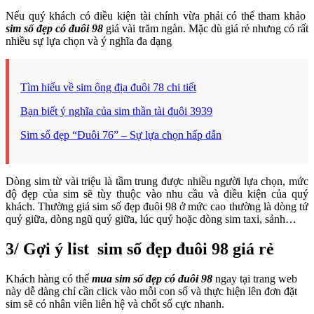
Nếu quý khách có điều kiện tài chính vừa phải có thể tham khảo
sim số đẹp có đuôi 98
giá vài trăm ngàn. Mặc dù giá rẻ nhưng có rất
nhiều sự lựa chọn và ý nghĩa đa dạng
Tìm hiểu về sim ông địa đuôi 78 chi tiết
Bạn biết ý nghĩa của sim thần tài đuôi 3939
Sim số đẹp “Đuôi 76” – Sự lựa chọn hấp dẫn
Dòng sim từ vài triệu là tầm trung được nhiều người lựa chọn, mức
độ đẹp của sim sẽ tùy thuộc vào nhu cầu và điều kiện của quý
khách. Thường giá sim số đẹp đuôi 98 ở mức cao thường là dòng tứ
quý giữa, dòng ngũ quý giữa, lúc quý hoặc dòng sim taxi, sảnh…
3/ Gợi ý list sim số đẹp đuôi 98 giá rẻ
Khách hàng có thể
mua sim số đẹp có đuôi 98
ngay tại trang web
này dễ dàng chỉ cần click vào mỗi con số và thực hiện lên đơn đặt
sim sẽ có nhân viên liên hệ và chốt số cực nhanh.