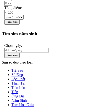
Tổng điểm:
Tìm sim
Tìm sim năm sinh
Chọn ngày:
Tìm sim
Sim số đẹp theo loại
Trả Sau
Số Đẹp
Lộc Phát
Thần Tài
Tiến Lên
Tiền
Ông Địa
Năm Sinh
Tam Hoa Giữa