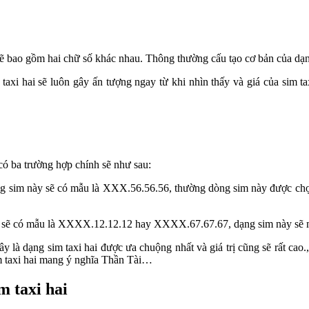
p số sẽ bao gồm hai chữ số khác nhau. Thông thường cấu tạo cơ bản c
xi hai sẽ luôn gây ấn tượng ngay từ khi nhìn thấy và giá của sim taxi
 có ba trường hợp chính sẽ như sau:
 sim này sẽ có mẫu là XXX.56.56.56, thường dòng sim này được chọn
sẽ có mẫu là XXXX.12.12.12 hay XXXX.67.67.67, dạng sim này sẽ man
y là dạng sim taxi hai được ưa chuộng nhất và giá trị cũng sẽ rất ca
 taxi hai mang ý nghĩa Thần Tài…
im taxi hai