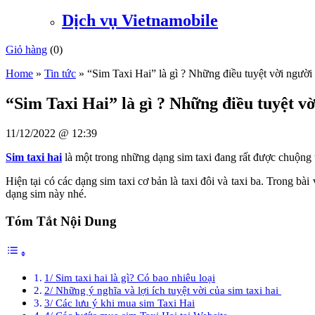
Dịch vụ Vietnamobile
Giỏ hàng
(
0
)
Home
»
Tin tức
»
“Sim Taxi Hai” là gì ? Những điều tuyệt vời người
“Sim Taxi Hai” là gì ? Những điều tuyệt v
11/12/2022 @ 12:39
Sim taxi hai
là một trong những dạng sim taxi đang rất được chuộng t
Hiện tại có các dạng sim taxi cơ bản là taxi đôi và taxi ba. Trong bà
dạng sim này nhé.
Tóm Tắt Nội Dung
1/ Sim taxi hai là gì? Có bao nhiêu loại
2/ Những ý nghĩa và lợi ích tuyệt vời của sim taxi hai
3/ Các lưu ý khi mua sim Taxi Hai