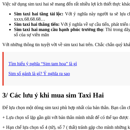
Việc sử dụng sim taxi hai sẽ mang đến rất nhiều lợi ích thiết thực 
Sim taxi hai tăng tài lộc:
Với ý nghĩa này người ta sẽ lựa ch
xxxx.68.68.68…
Sim taxi hai thăng tiến:
Với ý nghĩa về sự cầu tiến, phát triển
Sim taxi hai mang cầu hạnh phúc trường thọ
: Thì trong dã
số của sự viên mãn
Với những thông tin tuyệt vời về sim taxi hai trên. Chắc chắn quý khá
Tìm hiểu ý nghĩa “Sim tam hoa” là gì
Sim số gánh là gì? Ý nghĩa ra sao
3/ Các lưu ý khi mua sim Taxi Hai
Để lựa chọn một dòng sim taxi phù hợp nhất của bản thân. Bạn cần c
+ Lựa chọn số lặp gần gũi với bản thân mình nhất để có thể tạo được 
+ Hạn chế lựa chọn số 4 (tử), số 7 ( thất) tránh gặp cho mình những