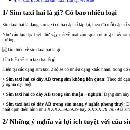
4/ Các bước mua sim Taxi Hai tại Website
1/ Sim taxi hai là gì? Có bao nhiêu loại
Sim taxi hai là dạng sim taxi có ba cặp số lặp lại, theo đó mỗi cặ
Nhờ cấu tạo đặc biệt như vậy mà về mặt cảm quan những chiếc sim ta
trường.
Tìm hiểu về sim taxi hai là gì
Hiện tại các dạng sim taxi 2 số sẽ có nhiều dạng khác nhau, trong đó
+ Sim taxi hai có dãy AB trong sim không liên quan:
Theo đó dạng
ý nghĩa đặc biệt.
+ Sim taxi hai có dãy AB trong sim thuận – nghịch:
Dạng sim này 
+ Sim taxi hai có dãy AB trong sim mang ý nghĩa phong thuỷ:
Đâ
nhất định điển hình như XXXX.39.39.39 hay XXXX.79.79.79 là sim
2/ Những ý nghĩa và lợi ích tuyệt vời của s