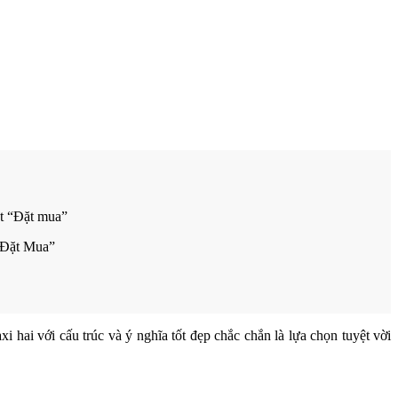
út “Đặt mua”
m “Đặt Mua”
 hai với cấu trúc và ý nghĩa tốt đẹp chắc chắn là lựa chọn tuyệt vời