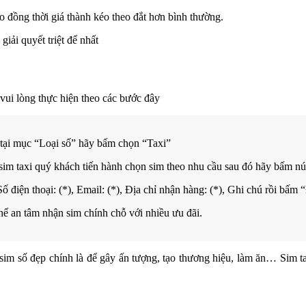
ao đồng thời giá thành kéo theo đắt hơn bình thường.
iải quyết triệt để nhất
vui lòng thực hiện theo các bước đây
tại mục “Loại số” hãy bấm chọn “Taxi”
sim taxi quý khách tiến hành chọn sim theo nhu cầu sau đó hãy bấm n
Số điện thoại: (*), Email: (*), Địa chỉ nhận hàng: (*), Ghi chú rồi bấ
thể an tâm nhận sim chính chỗ với nhiều ưu đãi.
m số đẹp chính là để gây ấn tượng, tạo thương hiệu, làm ăn… Sim taxi