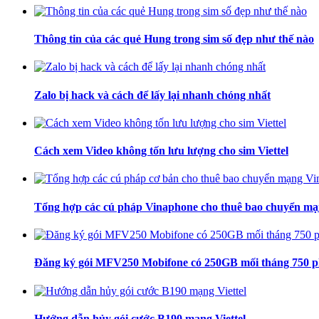
Thông tin của các quẻ Hung trong sim số đẹp như thế nào
Zalo bị hack và cách để lấy lại nhanh chóng nhất
Cách xem Video không tốn lưu lượng cho sim Viettel
Tổng hợp các cú pháp Vinaphone cho thuê bao chuyển m
Đăng ký gói MFV250 Mobifone có 250GB mối tháng 750 phú
Hướng dẫn hủy gói cước B190 mạng Viettel