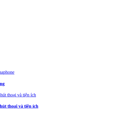
ạng
t thoại và tiện ích