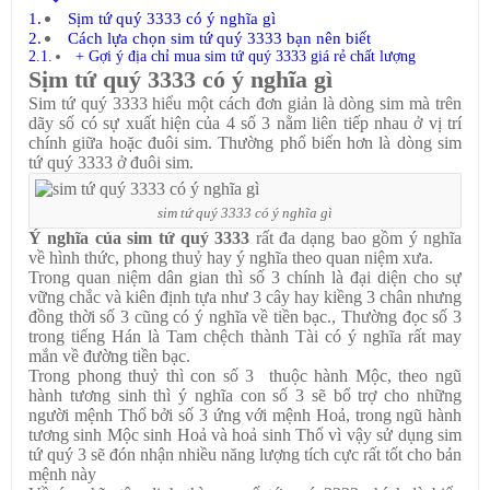
Sịm tứ quý 3333 có ý nghĩa gì
Cách lựa chọn sim tứ quý 3333 bạn nên biết
+ Gợi ý địa chỉ mua sim tứ quý 3333 giá rẻ chất lượng
Sịm tứ quý 3333 có ý nghĩa gì
Sim tứ quý 3333 hiểu một cách đơn giản là dòng sim mà trên
dãy số có sự xuất hiện của 4 số 3 nằm liên tiếp nhau ở vị trí
chính giữa hoặc đuôi sim. Thường phổ biến hơn là dòng sim
tứ quý 3333 ở đuôi sim.
sim tứ quý 3333 có ý nghĩa gì
Ý nghĩa của sim tứ quý 3333
rất đa dạng bao gồm ý nghĩa
về hình thức, phong thuỷ hay ý nghĩa theo quan niệm xưa.
Trong quan niệm dân gian thì số 3 chính là đại diện cho sự
vững chắc và kiên định tựa như 3 cây hay kiềng 3 chân nhưng
đồng thời số 3 cũng có ý nghĩa về tiền bạc., Thường đọc số 3
trong tiếng Hán là Tam chệch thành Tài có ý nghĩa rất may
mắn về đường tiền bạc.
Trong phong thuỷ thì con số 3 thuộc hành Mộc, theo ngũ
hành tương sinh thì ý nghĩa con số 3 sẽ bổ trợ cho những
người mệnh Thổ bởi số 3 ứng với mệnh Hoả, trong ngũ hành
tương sinh Mộc sinh Hoả và hoả sinh Thổ vì vậy sử dụng sim
tứ quý 3 sẽ đón nhận nhiều năng lượng tích cực rất tốt cho bản
mệnh này