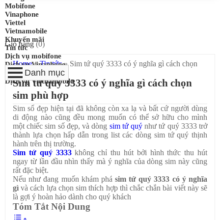
Mobifone
Vinaphone
Viettel
Vietnamobile
Khuyến mãi
Giỏ hàng
(
0
)
Tin tức
Dịch vụ mobifone
Home
»
Tin tức
»
Sim tứ quý 3333 có ý nghĩa gì cách chọn
Dịch vụ Vinaphone
sim phù hợp
Dịch vụ Viettel
Dịch vụ Vietnamobile
Sim tứ quý 3333 có ý nghĩa gì cách chọn
sim phù hợp
Sim số đẹp hiện tại đã không còn xa lạ và bất cứ người dùng
di động nào cũng đều mong muốn có thể sở hữu cho mình
một chiếc sim số đẹp, và dòng
sim tứ quý
như tứ quý 3333 trở
thành lựa chọn hấp dẫn trong list các dòng sim tứ quý thịnh
hành trên thị trường.
Sim tứ quý 3333
không chỉ thu hút bởi hình thức thu hút
ngay từ lần đầu nhìn thấy mà ý nghĩa của dòng sim này cũng
rất đặc biệt.
Nếu như đang muốn khám phá
sim tứ quý 3333 có ý nghĩa
gì
và cách lựa chọn sim thích hợp thì chắc chắn bài viết này sẽ
là gợi ý hoàn hảo dành cho quý khách
Tóm Tắt Nội Dung