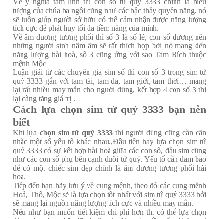
Về ý nghĩa tâm linh thì con số tứ quý 3333 chính là biểu
tượng của chúa ba ngôi cũng như các bậc thầy quyền năng, nó
sẽ luôn giúp người sở hữu có thể cảm nhận được năng lượng
tích cực để phát huy tối đa tiềm năng của mình.
Về âm dương tương phối thì số 3 là số lẻ, con số dương nên
những người sinh năm âm sẽ rất thích hợp bởi nó mang đến
năng lượng hài hoà, số 3 cũng ứng với sao Tam Bích thuộc
mệnh Mộc
Luận giải từ các chuyên gia sim số thì con số 3 trong sim tứ
quý 3333 gắn với tam tài, tam đa, tam giới, tam thời… mang
lại rất nhiều may mắn cho người dùng, kết hợp 4 con số 3 thì
lại càng tăng giá trị .
Cách lựa chọn sim tứ quý 3333 bạn nên
biết
Khi lựa
chọn sim tứ quý 3333
thì người dùng cũng cần cân
nhắc một số yếu tố khác nhau.,Đầu tiên hay lựa chọn sim tứ
quý 3333 có sự kết hợp hài hoà giữa các con số, đầu sim cũng
như các con số phụ bên cạnh đuôi tứ quý. Yếu tố cần đảm bảo
để có một chiếc sim đẹp chính là âm dương tương phối hài
hoà.
Tiếp đến bạn hãy lưu ý về cung mệnh, theo đó các cung mệnh
Hoả, Thổ, Mộc sẽ là lựa chọn tốt nhất với sim tứ quý 3333 bởi
sẽ mang lại nguồn năng lượng tích cực và nhiều may mắn.
Nếu như bạn muốn tiết kiệm chi phí hơn thì có thể lựa chọn