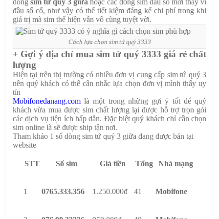
dòng
sim tứ quý 3 giữa
hoặc các dòng sim đầu số mới thay vì
đầu số cổ, như vậy có thể tiết kiệm đáng kể chi phí trong khi
giá trị mà sim thể hiện vẫn vô cùng tuyệt vời.
Cách lựa chọn sim tứ quý 3333
+ Gợi ý địa chỉ mua sim tứ quý 3333 giá rẻ chất
lượng
Hiện tại trên thị trường có nhiều đơn vị cung cấp sim tứ quý 3
nên quý khách có thể cân nhắc lựa chọn đơn vị mình thấy uy
tín
Mobifonedanang.com
là một trong những gợi ý tốt để quý
khách vừa mua được sim chất lượng lại được hỗ trợ trọn gói
các dịch vụ tiện ích hấp dẫn. Đặc biệt quý khách chỉ cần chọn
sim online là sẽ được ship tận nơi.
Tham khảo 1 số dòng sim tứ quý 3 giữa đang được bán tại
website
STT
Số sim
Giá tiền
Tổng
Nhà mạng
1
0765.333.356
1.250.000đ
41
Mobifone