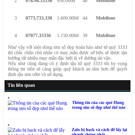
2
076.98.33336
950.000đ
48
Mobifone
3
0773.733.338
1.600.000đ
44
Mobifone
4
07077.333
36
1.150.000đ
39
Mobifone
Như vậy với một dòng sim số đẹp hoàn hảo như tứ quý 3333
thì chắc chắn chủ nhân có may mắn được sở hữu sẽ được tận
hưởng rất nhiều may mắn đặc biệt là về đường tài vận.
Nếu như cũng đang có ý định tậu tứ quý 3333 thì hy vọng
thông tin trên sẽ càng giúp quý khách an tâm hơn để quyết
định tậu sim sớm và sử dụng.
Tin liên quan
Thông tin của các quẻ Hung
trong sim số đẹp như thế nào
Zalo bị hack và cách để lấy lại
nhanh chóng nhất