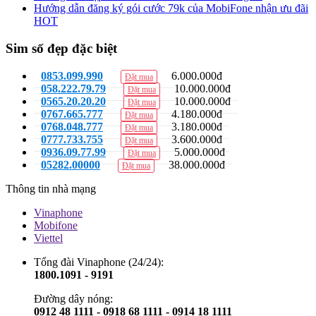
Hướng dẫn đăng ký gói cước 79k của MobiFone nhận ưu đãi
HOT
Sim số đẹp đặc biệt
0853.099.990
6.000.000đ
Đặt mua
058.222.79.79
10.000.000đ
Đặt mua
0565.20.20.20
10.000.000đ
Đặt mua
0767.665.777
4.180.000đ
Đặt mua
0768.048.777
3.180.000đ
Đặt mua
0777.733.755
3.600.000đ
Đặt mua
0936.09.77.99
5.000.000đ
Đặt mua
05282.00000
38.000.000đ
Đặt mua
Thông tin nhà mạng
Vinaphone
Mobifone
Viettel
Tổng đài Vinaphone (24/24):
1800.1091 - 9191
Đường dây nóng:
0912 48 1111 - 0918 68 1111 - 0914 18 1111