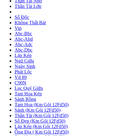
Thần Tài Nhỏ
Thần Tài Lớn
Số Độc
Không Thất Bát
Vip
Abc-Bbc
Abc-Abd
Abc-Adc
Abc-Dbc
Lặp Kép
Ngũ Giữa
Ngày Sinh
Phát Lộc
Vd 89
C90N
Lục Quý Giữa
Tam Hoa Kép
Sảnh Rồng
Tam Hoa (Km Gói 12Fd50)
Sảnh (Km Gói 12Fd50)
Thần Tài (Km Gói 12Fd50)
Số Đẹp (Km Gói 12Fd50)
Lặp Kép (Km Gói 12Fd50)
Ông Địa ( Km Gói 12Fd50)