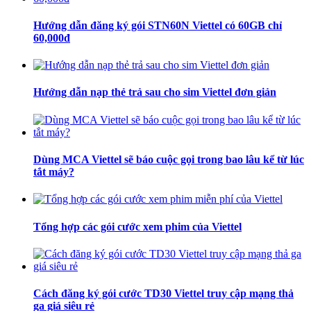
Hướng dẫn đăng ký gói STN60N Viettel có 60GB chỉ
60,000đ
Hướng dẫn nạp thẻ trả sau cho sim Viettel đơn giản
Dùng MCA Viettel sẽ báo cuộc gọi trong bao lâu kể từ lúc
tắt máy?
Tổng hợp các gói cước xem phim của Viettel
Cách đăng ký gói cước TD30 Viettel truy cập mạng thả
ga giá siêu rẻ