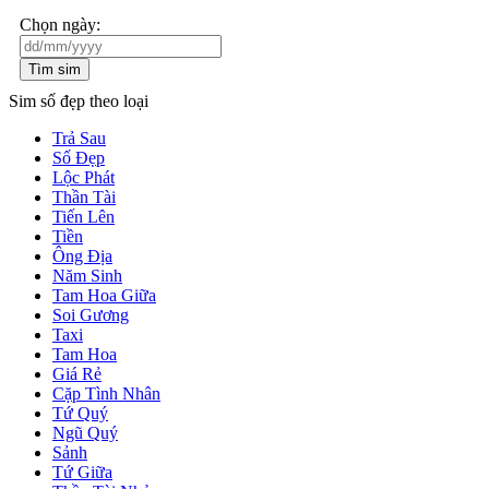
Chọn ngày:
Tìm sim
Sim số đẹp theo loại
Trả Sau
Số Đẹp
Lộc Phát
Thần Tài
Tiến Lên
Tiền
Ông Địa
Năm Sinh
Tam Hoa Giữa
Soi Gương
Taxi
Tam Hoa
Giá Rẻ
Cặp Tình Nhân
Tứ Quý
Ngũ Quý
Sảnh
Tứ Giữa