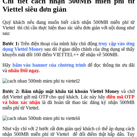
Chi tiết cách nhận 500MB miễn phí từ
Viettel siêu đơn giản
Quý khách nếu đang muốn biết cách nhận 500MB miễn phí từ
Viettel thì chỉ cần thực hiện thao tác siêu đơn giản với nội dung như
sau:
Bước 1:
Trên điện thoại của mình hãy chủ động
truy cập vào ứng
dụng Viettel Money
sau đó ở giao diện chính của ứng dụng sẽ thấy
khuyến mãi đổi 100 điểm VIETTEL++ để nhận về 500MB.
Hãy
bấm vào banner của chương trình
để đọc thông tin ưu đãi
và
nhấn Đổi ngay.
Bước 2:
Bấm nhập mật khẩu tài khoản Viettel Money
và chờ
đợi Viettel gửi mã OTP cho quý khách. Lúc này hãy
điền mã OTP
và bấm xác nhận
là đã hoàn tất thao tác đăng ký nhận 500MB
miễn phí từ Viettel.
Như vậy chỉ với 2 bước rất đơn giản quý khách có thể áp dụng cách
nhận 500MB miễn phí từ Viettel để đổi điểm thật hấp dẫn. Tuy