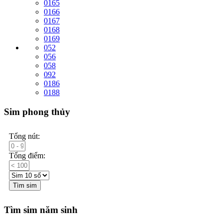
0165
0166
0167
0168
0169
052
056
058
092
0186
0188
Sim phong thủy
Tổng nút:
Tổng điểm:
Tìm sim
Tìm sim năm sinh