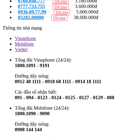
0768.048.777
3.180.000đ
Đặt mua
0777.733.755
3.600.000đ
Đặt mua
0936.09.77.99
5.000.000đ
Đặt mua
05282.00000
38.000.000đ
Đặt mua
Thông tin nhà mạng
Vinaphone
Mobifone
Viettel
Tổng đài Vinaphone (24/24):
1800.1091 - 9191
Đường dây nóng:
0912 48 1111 - 0918 68 1111 - 0914 18 1111
Các đầu số nhận biết:
091 - 094 - 0123 - 0124 - 0125 - 0127 - 0129 - 088
Tổng đài Mobifone (24/24):
1800.1090 - 9090
Đường dây nóng:
0908 144 144