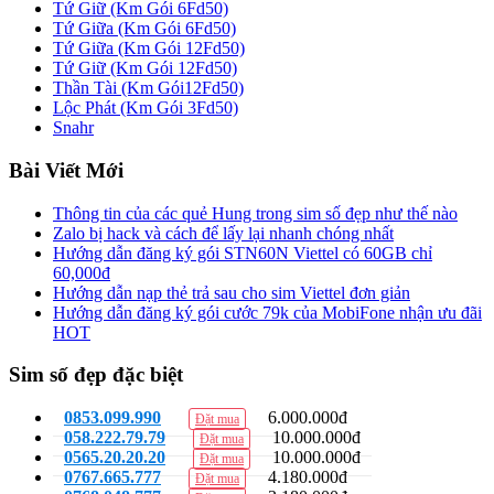
Tứ Giữ (Km Gói 6Fd50)
Tứ Giữa (Km Gói 6Fd50)
Tứ Giữa (Km Gói 12Fd50)
Tứ Giữ (Km Gói 12Fd50)
Thần Tài (Km Gói12Fd50)
Lộc Phát (Km Gói 3Fd50)
Snahr
Bài Viết Mới
Thông tin của các quẻ Hung trong sim số đẹp như thế nào
Zalo bị hack và cách để lấy lại nhanh chóng nhất
Hướng dẫn đăng ký gói STN60N Viettel có 60GB chỉ
60,000đ
Hướng dẫn nạp thẻ trả sau cho sim Viettel đơn giản
Hướng dẫn đăng ký gói cước 79k của MobiFone nhận ưu đãi
HOT
Sim số đẹp đặc biệt
0853.099.990
6.000.000đ
Đặt mua
058.222.79.79
10.000.000đ
Đặt mua
0565.20.20.20
10.000.000đ
Đặt mua
0767.665.777
4.180.000đ
Đặt mua