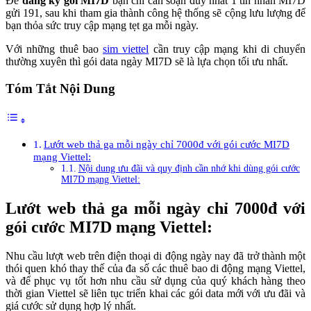
Để
đăng ký gói MI7D
bạn chỉ cần soạn duy nhất 1 tin nhắn MI7D
gửi 191, sau khi tham gia thành công hệ thống sẽ cộng lưu lượng để
bạn thỏa sức truy cập mạng tẹt ga mỗi ngày.
Với những thuê bao
sim viettel
cần truy cập mạng khi di chuyển
thường xuyên thì gói data ngày MI7D sẽ là lựa chọn tối ưu nhất.
Tóm Tắt Nội Dung
Lướt web thả ga mỗi ngày chỉ 7000đ với gói cước MI7D
mạng Viettel:
Nội dung ưu đãi và quy định cần nhớ khi dùng gói cước
MI7D mạng Viettel:
Lướt web thả ga mỗi ngày chỉ 7000đ với
gói cước MI7D mạng Viettel:
Nhu cầu lượt web trên điện thoại di động ngày nay đã trở thành một
thói quen khó thay thế của đa số các thuê bao di động mạng Viettel,
và để phục vụ tốt hơn nhu cầu sử dụng của quý khách hàng theo
thời gian Viettel sẽ liên tục triển khai các gói data mới với ưu đãi và
giá cước sử dụng hợp lý nhất.