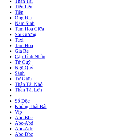
Thần Tài
Tiến Lên
Tiền
Ông Địa
Năm Sinh
Tam Hoa Giữa
Soi Gương
Taxi
Tam Hoa
Giá Rẻ
Cặp Tình Nhân
Tứ Quý
Ngũ Quý
Sảnh
Tứ Giữa
Thần Tài Nhỏ
Thần Tài Lớn
Số Độc
Không Thất Bát
Vip
Abc-Bbc
Abc-Abd
Abc-Adc
Abc-Dbc