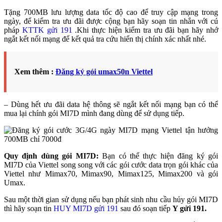
Tặng 700MB lưu lượng data tốc độ cao để truy cập mạng trong
ngày, để kiểm tra ưu đãi được cộng bạn hãy soạn tin nhắn với cú
pháp
KTTK gửi 191
.Khi thực hiện kiểm tra ưu đãi bạn hãy nhớ
ngắt kết nối mạng để kết quả tra cứu hiển thị chính xác nhất nhé.
Xem thêm :
Đăng ký gói umax50n Viettel
– Dùng hết ưu đãi data hệ thông sẽ ngắt kết nối mạng bạn có thể
mua lại chính gói MI7D mình đang dùng để sử dụng tiếp.
Quy định dùng gói MI7D:
Bạn có thể thực hiện đăng ký gói
MI7D của Viettel song song với các gói cước data trọn gói khác của
Viettel như Mimax70, Mimax90, Mimax125, Mimax200 và gói
Umax.
Sau một thời gian sử dụng nếu bạn phát sinh nhu cầu hủy gói MI7D
thì hãy soạn tin
HUY MI7D gửi 191
sau đó soạn tiếp
Y gửi 191.