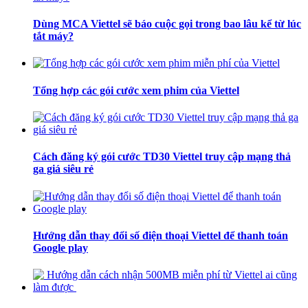
Dùng MCA Viettel sẽ báo cuộc gọi trong bao lâu kể từ lúc
tắt máy?
Tổng hợp các gói cước xem phim của Viettel
Cách đăng ký gói cước TD30 Viettel truy cập mạng thả
ga giá siêu rẻ
Hướng dẫn thay đổi số điện thoại Viettel để thanh toán
Google play