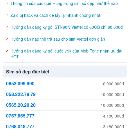
Thông tin của các quẻ Hung trong sim số đẹp như thế nào
Zalo bị hack và cách để lấy lại nhanh chóng nhất
Hướng dẫn đăng ký gói STN60N Viettel có 60GB chỉ 60,000đ
Hướng dẫn nạp thẻ trả sau cho sim Viettel đơn giản
Hướng dẫn đăng ký gói cước 79k của MobiFone nhận ưu đãi
HOT
Sim số đẹp đặc biệt
0853.099.990
6.000.000đ
058.222.79.79
10.000.000đ
0565.20.20.20
10.000.000đ
0767.665.777
4.180.000đ
0768.048.777
3.180.000đ