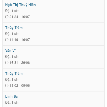
Ngô Thị Thuý Hiền
Đặt 1 sim:
21:24 - 16/07
Thùy Trâm
Đặt 1 sim:
14:49 - 16/07
Văn Vĩ
Đặt 1 sim:
16:31 - 29/06
Thùy Trâm
Đặt 1 sim:
13:02 - 09/06
Linh Sa
Đặt 1 sim: