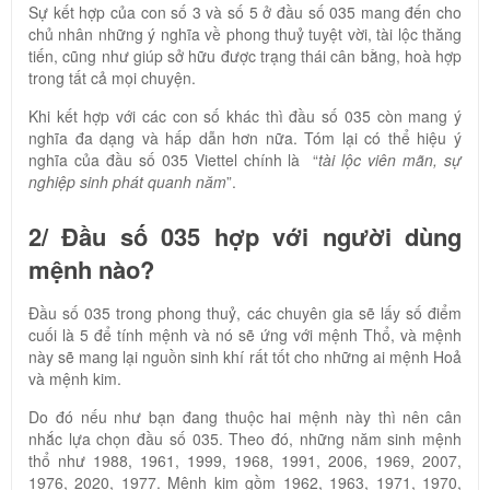
Sự kết hợp của con số 3 và số 5 ở đầu số 035 mang đến cho
chủ nhân những ý nghĩa về phong thuỷ tuyệt vời, tài lộc thăng
tiến, cũng như giúp sở hữu được trạng thái cân bằng, hoà hợp
trong tất cả mọi chuyện.
Khi kết hợp với các con số khác thì đầu số 035 còn mang ý
nghĩa đa dạng và hấp dẫn hơn nữa. Tóm lại có thể hiệu ý
nghĩa của đầu số 035 Viettel chính là
“
tài lộc viên mãn, sự
nghiệp sinh phát quanh năm
”.
2/ Đầu số 035 hợp với người dùng
mệnh nào?
Đầu số 035 trong phong thuỷ, các chuyên gia sẽ lấy số điểm
cuối là 5 để tính mệnh và nó sẽ ứng với mệnh Thổ, và mệnh
này sẽ mang lại nguồn sinh khí rất tốt cho những ai mệnh Hoả
và mệnh kim.
Do đó nếu như bạn đang thuộc hai mệnh này thì nên cân
nhắc lựa chọn đầu số 035. Theo đó, những năm sinh mệnh
thổ như 1988, 1961, 1999, 1968, 1991, 2006, 1969, 2007,
1976, 2020, 1977. Mệnh kim gồm 1962, 1963, 1971, 1970,