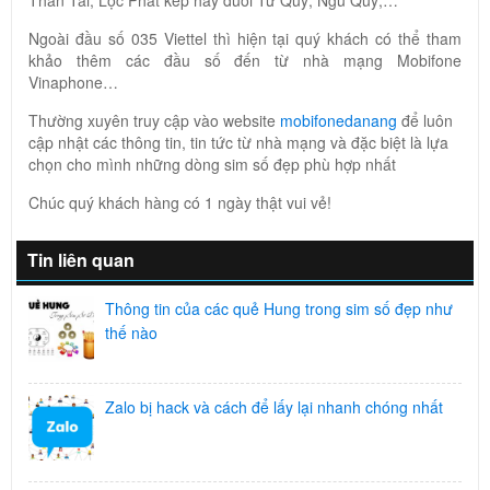
Thần Tài, Lộc Phát kép hay đuôi Tứ Quý, Ngũ Quý,…
Ngoài đầu số 035 Viettel thì hiện tại quý khách có thể tham
khảo thêm các đầu số đến từ nhà mạng Mobifone
Vinaphone…
Thường xuyên truy cập vào website
mobifonedanang
để luôn
cập nhật các thông tin, tin tức từ nhà mạng và đặc biệt là lựa
chọn cho mình những dòng sim số đẹp phù hợp nhất
Chúc quý khách hàng có 1 ngày thật vui vẻ!
Tin liên quan
Thông tin của các quẻ Hung trong sim số đẹp như
thế nào
Zalo bị hack và cách để lấy lại nhanh chóng nhất