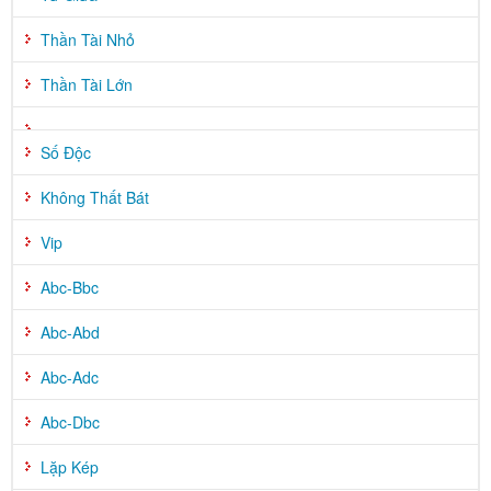
Thần Tài Nhỏ
Thần Tài Lớn
Số Độc
Không Thất Bát
Vip
Abc-Bbc
Abc-Abd
Abc-Adc
Abc-Dbc
Lặp Kép