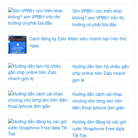
Sim VPB51 còn triển khai
không? sim VPB51 trên thị
trường có phải lừa đảo
Cách đăng ký Zalo Video siêu nhanh bạn nên thử
ngay
Hướng dẫn làm hộ chiếu gắn
chip online trên Zalo nhanh
gọn lẹ
Hướng dẫn cách cài nhạc
chuông cho từng sim trên
điện thoại Iphone đơn giản
Hướng dẫn đăng ký các gói
cước Vinaphone Free data
Tik Tok