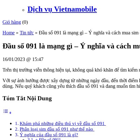
Dịch vụ Vietnamobile
Giỏ hàng
(
0
)
Home
»
Tin tức
»
Đầu số 091 là mạng gì – Ý nghĩa và cách mua sim 
Đầu số 091 là mạng gì – Ý nghĩa và cách m
16/01/2023 @ 15:47
Trên thị trường viễn thông hiện tại, không quá khó khăn để tìm kiếm
Với sự ảnh hưởng được xây dựng từ những ngày đầu, đến thời điểm hiệ
dùng. Nếu quý khách cũng yêu thích đầu số 091 và đang muốn tìm hi
Tóm Tắt Nội Dung
Khám phá những điều thú vị về đầu số 091
Phân loại sim đầu số 091 như thế nào
Ý nghĩa của đầu số 091 là gì?
+ Đầu số 0911