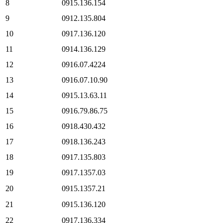
8
0915.136.154
9
0912.135.804
10
0917.136.120
11
0914.136.129
12
0916.07.4224
13
0916.07.10.90
14
0915.13.63.11
15
0916.79.86.75
16
0918.430.432
17
0918.136.243
18
0917.135.803
19
0917.1357.03
20
0915.1357.21
21
0915.136.120
22
0917.136.334