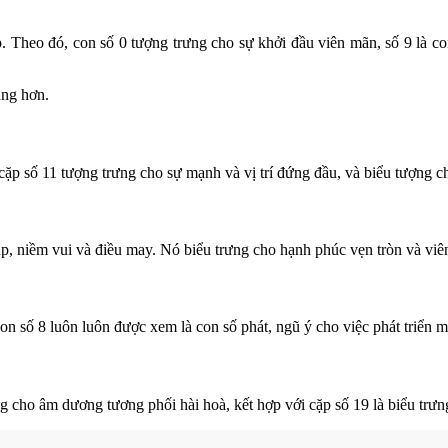
 Theo đó, con số 0 tượng trưng cho sự khởi đầu viên mãn, số 9 là con
ạng hơn.
, cặp số 11 tượng trưng cho sự mạnh và vị trí đứng đầu, và biểu tượng
cặp, niềm vui và điều may. Nó biểu trưng cho hạnh phúc vẹn tròn và vi
 con số 8 luôn luôn được xem là con số phát, ngũ ý cho việc phát triển
ng cho âm dương tương phối hài hoà, kết hợp với cặp số 19 là biểu trưn