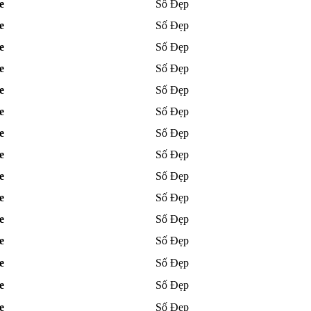
e
Số Đẹp
e
Số Đẹp
e
Số Đẹp
e
Số Đẹp
e
Số Đẹp
e
Số Đẹp
e
Số Đẹp
e
Số Đẹp
e
Số Đẹp
e
Số Đẹp
e
Số Đẹp
e
Số Đẹp
e
Số Đẹp
e
Số Đẹp
e
Số Đẹp