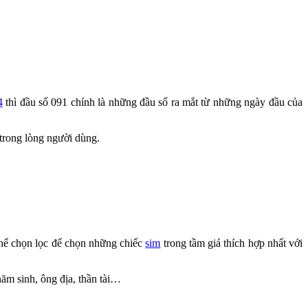
4
thì đầu số 091 chính là những đầu số ra mắt từ những ngày đầu của
 trong lòng người dùng.
 thể chọn lọc để chọn những chiếc
sim
trong tầm giá thích hợp nhất với
năm sinh, ông địa, thần tài…