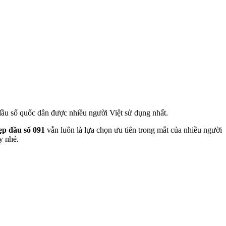
ầu số quốc dân được nhiều người Việt sử dụng nhất.
ẹp đầu số 091
vẫn luôn là lựa chọn ưu tiên trong mắt của nhiều người
ây nhé.