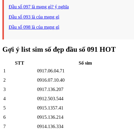
Đầu số 097 là mạng gì? ý nghĩa
Đầu số 093 là của mạng gì
Đầu số 098 là của mạng gì
Gợi ý list sim số đẹp đầu số 091 HOT
STT
Số sim
1
0917.06.04.71
2
0916.07.10.40
3
0917.136.207
4
0912.503.544
5
0915.1357.41
6
0915.136.214
7
0914.136.334