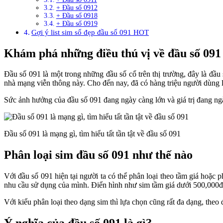
+ Đầu số 0912
+ Đầu số 0918
+ Đầu số 0919
Gợi ý list sim số đẹp đầu số 091 HOT
Khám phá những điều thú vị về đầu số 09
Đầu số 091 là một trong những đầu số cổ trên thị trường, đây là đầ
nhà mạng viễn thông này. Cho đến nay, đã có hàng triệu người dùng 
Sức ảnh hưởng của đầu số 091 đang ngày càng lớn và giá trị đang ng
Đầu số 091 là mạng gì, tìm hiểu tất tần tật về đầu số 091
Phân loại sim đầu số 091 như thế nào
Với đầu số 091 hiện tại người ta có thể phân loại theo tầm giá hoặc 
nhu cầu sử dụng của mình. Điển hình như sim tầm giá dưới 500,000đ,
Với kiểu phân loại theo dạng sim thì lựa chọn cũng rất đa dạng, the