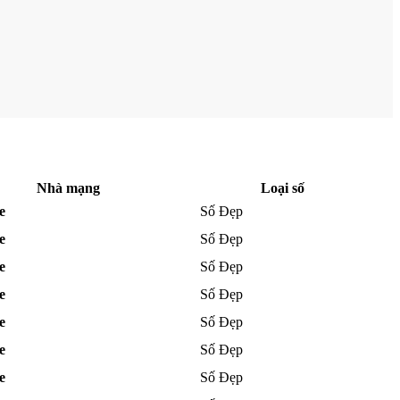
Nhà mạng
Loại số
e
Số Đẹp
e
Số Đẹp
e
Số Đẹp
e
Số Đẹp
e
Số Đẹp
e
Số Đẹp
e
Số Đẹp