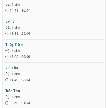
Đặt 1 sim:
14:49 - 16/07
Văn Vĩ
Đặt 1 sim:
16:31 - 29/06
Thùy Trâm
Đặt 1 sim:
13:02 - 09/06
Linh Sa
Đặt 1 sim:
14:49 - 03/04
Trần Thọ
Đặt 1 sim:
09:59 - 01/04