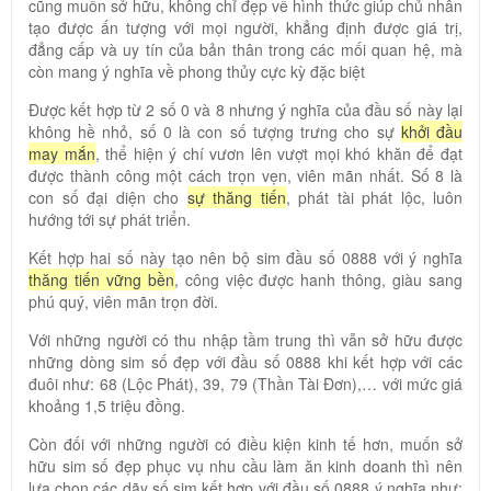
cũng muốn sở hữu, không chỉ đẹp về hình thức giúp chủ nhân
tạo được ấn tượng với mọi người, khẳng định được giá trị,
đẳng cấp và uy tín của bản thân trong các mối quan hệ, mà
còn mang ý nghĩa về phong thủy cực kỳ đặc biệt
Được kết hợp từ 2 số 0 và 8 nhưng ý nghĩa của đầu số này lại
không hề nhỏ, số 0 là con số tượng trưng cho sự
khởi đầu
may mắn
, thể hiện ý chí vươn lên vượt mọi khó khăn để đạt
được thành công một cách trọn vẹn, viên mãn nhất. Số 8 là
con số đại diện cho
sự thăng tiến
, phát tài phát lộc, luôn
hướng tới sự phát triển.
Kết hợp hai số này tạo nên bộ sim đầu số 0888 với ý nghĩa
thăng tiến vững bền
, công việc được hanh thông, giàu sang
phú quý, viên mãn trọn đời.
Với những người có thu nhập tầm trung thì vẫn sở hữu được
những dòng sim số đẹp với đầu số 0888 khi kết hợp với các
đuôi như: 68 (Lộc Phát), 39, 79 (Thần Tài Đơn),… với mức giá
khoảng 1,5 triệu đồng.
Còn đối với những người có điều kiện kinh tế hơn, muốn sở
hữu sim số đẹp phục vụ nhu cầu làm ăn kinh doanh thì nên
lựa chọn các dãy số sim kết hợp với đầu số 0888 ý nghĩa như: