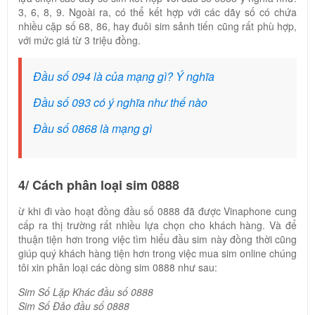
3, 6, 8, 9. Ngoài ra, có thể kết hợp với các dãy số có chứa
nhiều cặp số 68, 86, hay đuôi sim sảnh tiến cũng rất phù hợp,
với mức giá từ 3 triệu đồng.
Đầu số 094 là của mạng gì? Ý nghĩa
Đầu số 093 có ý nghĩa như thế nào
Đầu số 0868 là mạng gì
4/ Cách phân loại sim 0888
ừ khi đi vào hoạt đồng đầu số 0888 đã được Vinaphone cung
cấp ra thị trường rất nhiều lựa chọn cho khách hàng. Và để
thuận tiện hơn trong việc tìm hiểu đầu sim này đồng thời cũng
giúp quý khách hàng tiện hơn trong việc mua sim online chúng
tôi xin phân loại các dòng sim 0888 như sau:
Sim Số Lặp Khác đầu số 0888
Sim Số Đảo đầu số 0888