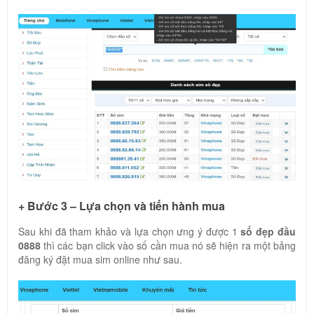
+ Bước 3 – Lựa chọn và tiến hành mua
Sau khi đã tham khảo và lựa chọn ưng ý được 1
số đẹp đầu
0888
thì các bạn click vào số cần mua nó sẽ hiện ra một bảng
đăng ký đặt mua sim online như sau.