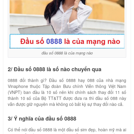
đầu số 0888 là của mạng nào
2/ Đầu số 0888 là số nào chuyển qua
0888 đổi thành gì? Đầu số 0888 hay 088 của nhà mạng
Vinaphone thuộc Tập đoàn Bưu chính Viễn thông Việt Nam
(VNPT) ban đầu là 10 số nên khi chính sách thay đổi 11 số
thành 10 số của Bộ TT&TT được đưa ra thì đầu số 088 này
vẫn được giữ nguyên mà không có bất kỳ sự thay đổi nào cả.
3/ Ý nghĩa của đầu số 0888
Có thể nói đầu số 0888 là một đầu số sim đẹp, hoàn mỹ mà ai