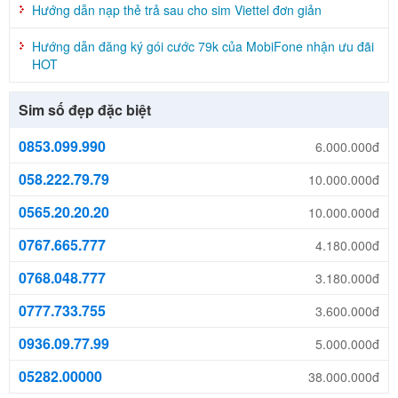
Hướng dẫn nạp thẻ trả sau cho sim Viettel đơn giản
Hướng dẫn đăng ký gói cước 79k của MobiFone nhận ưu đãi
HOT
Sim số đẹp đặc biệt
0853.099.990
6.000.000đ
058.222.79.79
10.000.000đ
0565.20.20.20
10.000.000đ
0767.665.777
4.180.000đ
0768.048.777
3.180.000đ
0777.733.755
3.600.000đ
0936.09.77.99
5.000.000đ
05282.00000
38.000.000đ