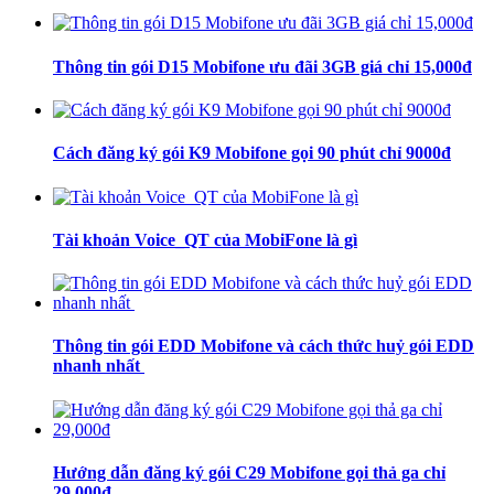
Thông tin gói D15 Mobifone ưu đãi 3GB giá chỉ 15,000đ
Cách đăng ký gói K9 Mobifone gọi 90 phút chỉ 9000đ
Tài khoản Voice_QT của MobiFone là gì
Thông tin gói EDD Mobifone và cách thức huỷ gói EDD
nhanh nhất
Hướng dẫn đăng ký gói C29 Mobifone gọi thả ga chỉ
29.000đ