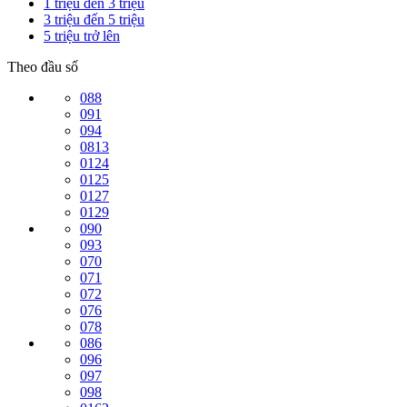
1 triệu đến 3 triệu
3 triệu đến 5 triệu
5 triệu trở lên
Theo đầu số
088
091
094
0813
0124
0125
0127
0129
090
093
070
071
072
076
078
086
096
097
098