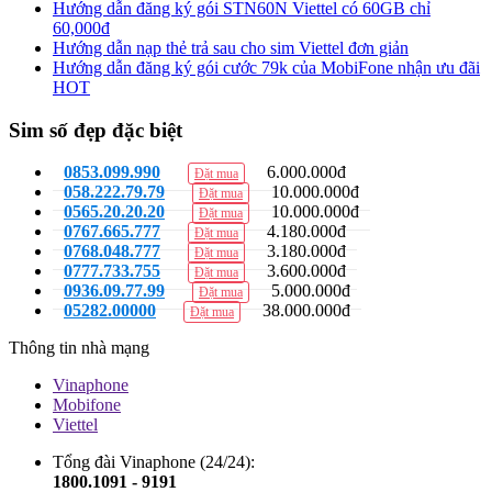
Hướng dẫn đăng ký gói STN60N Viettel có 60GB chỉ
60,000đ
Hướng dẫn nạp thẻ trả sau cho sim Viettel đơn giản
Hướng dẫn đăng ký gói cước 79k của MobiFone nhận ưu đãi
HOT
Sim số đẹp đặc biệt
0853.099.990
6.000.000đ
Đặt mua
058.222.79.79
10.000.000đ
Đặt mua
0565.20.20.20
10.000.000đ
Đặt mua
0767.665.777
4.180.000đ
Đặt mua
0768.048.777
3.180.000đ
Đặt mua
0777.733.755
3.600.000đ
Đặt mua
0936.09.77.99
5.000.000đ
Đặt mua
05282.00000
38.000.000đ
Đặt mua
Thông tin nhà mạng
Vinaphone
Mobifone
Viettel
Tổng đài Vinaphone (24/24):
1800.1091 - 9191