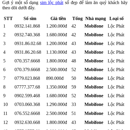
Gợi ý một số dạng
sim lộc phát
số đẹp để làm ăn quý khách hãy
theo dõi dưới đây.
STT
Số sim
Giá tiền
Tổng
Nhà mạng
Loại số
1
0932.141.868
1.200.000đ
42
Mobifone
Lộc Phát
2
0932.740.368
1.680.000đ
42
Mobifone
Lộc Phát
3
0931.86.02.68
1.200.000đ
43
Mobifone
Lộc Phát
4
0931.86.20.68
1.130.000đ
43
Mobifone
Lộc Phát
5
070.357.6668
1.800.000đ
48
Mobifone
Lộc Phát
6
070.379.6668
2.500.000đ
52
Mobifone
Lộc Phát
7
0779.023.868
890.000đ
50
Mobifone
Lộc Phát
8
07777.377.68
1.350.000đ
59
Mobifone
Lộc Phát
9
0902.599.468
1.680.000đ
52
Mobifone
Lộc Phát
10
0703.060.368
1.290.000đ
33
Mobifone
Lộc Phát
11
076.552.6668
2.500.000đ
51
Mobifone
Lộc Phát
12
0932.630.668
1.800.000đ
43
Mobifone
Lộc Phát