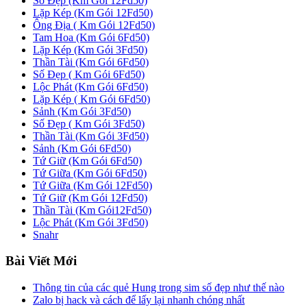
Số Đẹp (Km Gói 12Fd50)
Lặp Kép (Km Gói 12Fd50)
Ông Địa ( Km Gói 12Fd50)
Tam Hoa (Km Gói 6Fd50)
Lặp Kép (Km Gói 3Fd50)
Thần Tài (Km Gói 6Fd50)
Số Đẹp ( Km Gói 6Fd50)
Lộc Phát (Km Gói 6Fd50)
Lặp Kép ( Km Gói 6Fd50)
Sảnh (Km Gói 3Fd50)
Số Đẹp ( Km Gói 3Fd50)
Thần Tài (Km Gói 3Fd50)
Sảnh (Km Gói 6Fd50)
Tứ Giữ (Km Gói 6Fd50)
Tứ Giữa (Km Gói 6Fd50)
Tứ Giữa (Km Gói 12Fd50)
Tứ Giữ (Km Gói 12Fd50)
Thần Tài (Km Gói12Fd50)
Lộc Phát (Km Gói 3Fd50)
Snahr
Bài Viết Mới
Thông tin của các quẻ Hung trong sim số đẹp như thế nào
Zalo bị hack và cách để lấy lại nhanh chóng nhất