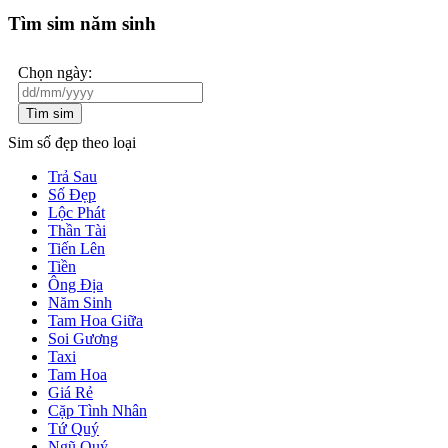
Tìm sim năm sinh
Chọn ngày:
Tìm sim
Sim số đẹp theo loại
Trả Sau
Số Đẹp
Lộc Phát
Thần Tài
Tiến Lên
Tiền
Ông Địa
Năm Sinh
Tam Hoa Giữa
Soi Gương
Taxi
Tam Hoa
Giá Rẻ
Cặp Tình Nhân
Tứ Quý
Ngũ Quý