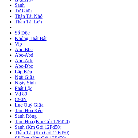
Sảnh
Tứ Giữa
Thần Tài Nhỏ
Thần Tài Lớn
Số Độc
Không Thất Bát
Vip
Abc-Bbc
Abc-Abd
Abc-Adc
Abc-Dbc
Lặp Kép
Ngũ Giữa
Ngày Sinh
Phát Lộc
Vd 89
C90N
Lục Quý Giữa
Tam Hoa Kép
Sảnh Rồng
Tam Hoa (Km Gói 12Fd50)
Sảnh (Km Gói 12Fd50)
Thần Tài (Km Gói 12Fd50)