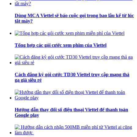
Dùng MCA Viettel sẽ báo cuộc gọi trong bao lâu kể từ lúc
tắt máy?
Tổng hợp các gói cước xem phim của Viettel
Cách đăng ký gói cước TD30 Viettel truy cập mạng thả
ga giá siêu rẻ
Hướng dẫn thay đổi số điện thoại Viettel để thanh toán
Google play