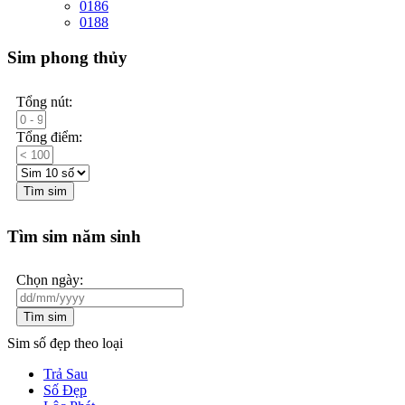
0186
0188
Sim phong thủy
Tổng nút:
Tổng điểm:
Tìm sim
Tìm sim năm sinh
Chọn ngày:
Tìm sim
Sim số đẹp theo loại
Trả Sau
Số Đẹp