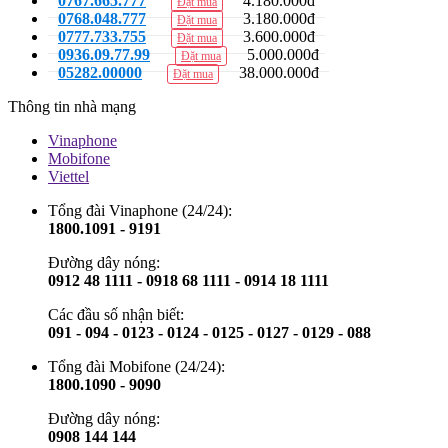
0767.665.777
4.180.000đ
Đặt mua
0768.048.777
3.180.000đ
Đặt mua
0777.733.755
3.600.000đ
Đặt mua
0936.09.77.99
5.000.000đ
Đặt mua
05282.00000
38.000.000đ
Đặt mua
Thông tin nhà mạng
Vinaphone
Mobifone
Viettel
Tổng đài Vinaphone (24/24):
1800.1091 - 9191
Đường dây nóng:
0912 48 1111 - 0918 68 1111 - 0914 18 1111
Các đầu số nhận biết:
091 - 094 - 0123 - 0124 - 0125 - 0127 - 0129 - 088
Tổng đài Mobifone (24/24):
1800.1090 - 9090
Đường dây nóng:
0908 144 144