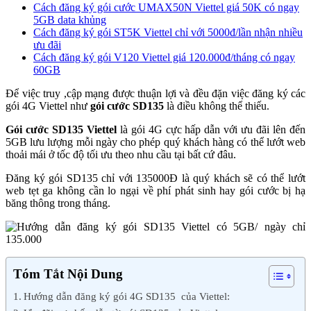
Cách đăng ký gói cước UMAX50N Viettel giá 50K có ngay
5GB data khủng
Cách đăng ký gói ST5K Viettel chỉ với 5000đ/lần nhận nhiều
ưu đãi
Cách đăng ký gói V120 Viettel giá 120.000đ/tháng có ngay
60GB
Để việc truy ,cập mạng được thuận lợi và đều đặn việc đăng ký các
gói 4G Viettel như
gói cước SD135
là điều không thể thiếu.
Gói cước SD135 Viettel
là gói 4G cực hấp dẫn với ưu đãi lên đến
5GB lưu lượng mỗi ngày cho phép quý khách hàng có thể lướt web
thoải mái ở tốc độ tối ưu theo nhu cầu tại bất cứ đâu.
Đăng ký gói SD135 chỉ với 135000Đ là quý khách sẽ có thể lướt
web tẹt ga không cần lo ngại về phí phát sinh hay gói cước bị hạ
băng thông trong tháng.
Tóm Tắt Nội Dung
Hướng dẫn đăng ký gói 4G SD135 của Viettel: