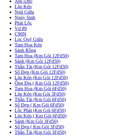
Abc-Dbc
Lặp Kép
Ngũ Giữa
Ngày Sinh
Phát Lộc
Vd 89
C90N
Lục Quý Giữa
Tam Hoa Kép
Sảnh Rồng
Tam Hoa (Km Gói 12Fd50)
Sảnh (Km Gói 12Fd50)
Thần Tài (Km Gói 12Fd50)
Số Đẹp (Km Gói 12Fd50)
Lặp Kép (Km Gói 12Fd50)
Ông Địa ( Km Gói 12Fd50)
Tam Hoa (Km Gói 6Fd50)
Lặp Kép (Km Gói 3Fd50)
Thần Tài (Km Gói 6Fd50)
Số Đẹp ( Km Gói 6Fd50)
Lộc Phát (Km Gói 6Fd50)
Lặp Kép ( Km Gói 6Fd50)
Sảnh (Km Gói 3Fd50)
Số Đẹp ( Km Gói 3Fd50)
Thần Tài (Km Gói 3Fd50)