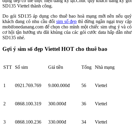
dụng tiếp có thể thực hiện đăng ký lại.Chúc quý khách đăng ký gói
SD135 Viettel thành công.
Do gói SD135 áp dụng cho thuê bao hoà mạng mới nên nếu quý
khách đang có nhu cầu đổi
sim số đẹp
thì đừng ngần ngại truy cập
mobifonedanang.com để chọn cho mình một chiếc sim ưng ý và có
cơ hội tận hưởng ưu đãi khủng của các gói cước data hấp dẫn như
SD135 nhé.
Gợi ý sim số đẹp Viettel HOT cho thuê bao
STT
Số sim
Giá tiền
Tổng
Nhà mạng
1
0921.769.769
9.000.000đ
56
Viettel
2
0868.100.319
300.000đ
36
Viettel
3
0868.100.236
330.000đ
34
Viettel