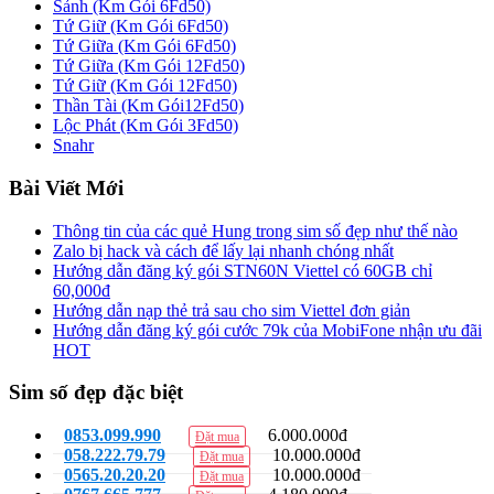
Sảnh (Km Gói 6Fd50)
Tứ Giữ (Km Gói 6Fd50)
Tứ Giữa (Km Gói 6Fd50)
Tứ Giữa (Km Gói 12Fd50)
Tứ Giữ (Km Gói 12Fd50)
Thần Tài (Km Gói12Fd50)
Lộc Phát (Km Gói 3Fd50)
Snahr
Bài Viết Mới
Thông tin của các quẻ Hung trong sim số đẹp như thế nào
Zalo bị hack và cách để lấy lại nhanh chóng nhất
Hướng dẫn đăng ký gói STN60N Viettel có 60GB chỉ
60,000đ
Hướng dẫn nạp thẻ trả sau cho sim Viettel đơn giản
Hướng dẫn đăng ký gói cước 79k của MobiFone nhận ưu đãi
HOT
Sim số đẹp đặc biệt
0853.099.990
6.000.000đ
Đặt mua
058.222.79.79
10.000.000đ
Đặt mua
0565.20.20.20
10.000.000đ
Đặt mua