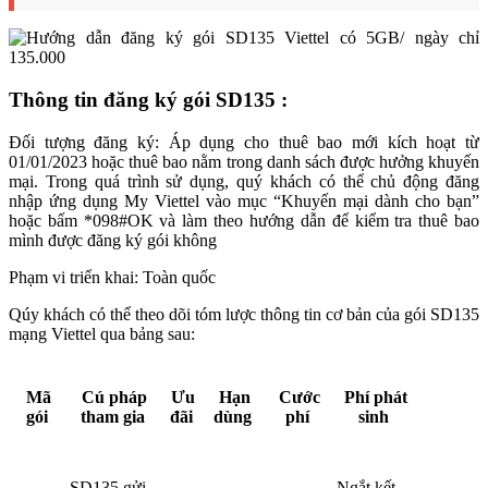
Thông tin đăng ký gói SD135 :
Đối tượng đăng ký: Áp dụng cho thuê bao mới kích hoạt từ
01/01/2023 hoặc thuê bao nằm trong danh sách được hưởng khuyến
mại. Trong quá trình sử dụng, quý khách có thể chủ động đăng
nhập ứng dụng My Viettel vào mục “Khuyến mại dành cho bạn”
hoặc bấm *098#OK và làm theo hướng dẫn để kiểm tra thuê bao
mình được đăng ký gói không
Phạm vi triển khai: Toàn quốc
Qúy khách có thể theo dõi tóm lược thông tin cơ bản của gói SD135
mạng Viettel qua bảng sau:
Mã
Cú pháp
Ưu
Hạn
Cước
Phí phát
gói
tham gia
đãi
dùng
phí
sinh
SD135 gửi
Ngắt kết