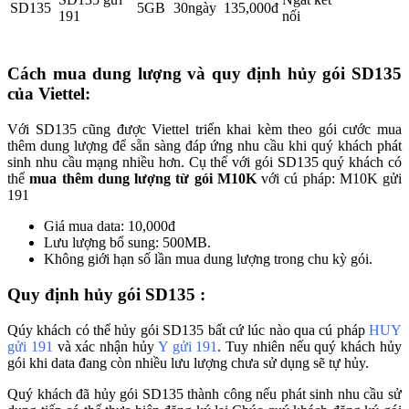
SD135
5GB
30ngày
135,000đ
191
nối
Cách mua dung lượng và quy định hủy gói SD135
của Viettel:
Với SD135 cũng được Viettel triển khai kèm theo gói cước mua
thêm dung lượng để sẵn sàng đáp ứng nhu cầu khi quý khách phát
sinh nhu cầu mạng nhiều hơn. Cụ thể với gói SD135 quý khách có
thể
mua thêm dung lượng từ gói M10K
với cú pháp: M10K gửi
191
Giá mua data: 10,000đ
Lưu lượng bổ sung: 500MB.
Không giới hạn số lần mua dung lượng trong chu kỳ gói.
Quy định hủy gói SD135 :
Qúy khách có thể hủy gói SD135 bất cứ lúc nào qua cú pháp
HUY
gửi 191
và xác nhận hủy
Y gửi 191
. Tuy nhiên nếu quý khách hủy
gói khi data đang còn nhiều lưu lượng chưa sử dụng sẽ tự hủy.
Quý khách đã hủy gói SD135 thành công nếu phát sinh nhu cầu sử