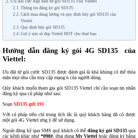
Ưu đãi cực hấp dẫn từ gói SD135 của Viettel
Thông tin đăng ký gói SD135 :
Cách mua dung lượng và quy định hủy gói SD135 của
Viettel:
Quy định hủy gói SD135 :
Gợi ý sim số đẹp Viettel HOT cho thuê bao
Hướng dẫn đăng ký gói 4G SD135 của
Viettel:
Ưu đãi từ gói cước SD135 được đánh giá là khá khủng có thể thỏa
mãn mọi nhu cầu truy cập mạng n của người dùng.
Qúy khách muốn tham gia gói SD135 Viettel chỉ cần soạn tin nhắn
đăng ký qua cú pháp như sau:
Soạn
SD135 gửi 191
Với cú pháp trên chỉ trong tích tắc là quý khách hàng đã có được
một gói 4G Viettel ưng ý để sử dụng.
Ngoài đăng ký qua SMS quý khách có thể
đăng ký gói SD135
qua
các kênh khác như
*098#
, ứng dụng
My Viettel
hoặc đăng ký bằng