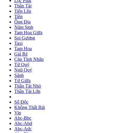
Lộc Phát
Thần Tài
Tiến Lên
Tiền
Ông Địa
Năm Sinh
Tam Hoa Giữa
Soi Gương
Taxi
Tam Hoa
Giá Rẻ
Cặp Tình Nhân
Tứ Quý
Ngũ Quý
Sảnh
Tứ Giữa
Thần Tài Nhỏ
Thần Tài Lớn
Số Độc
Không Thất Bát
Vip
Abc-Bbc
Abc-Abd
Abc-Adc