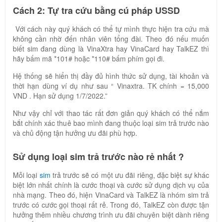
Cách 2: Tự tra cứu bằng cú pháp USSD
Với cách này quý khách có thể tự mình thực hiện tra cứu mà
không cần nhờ đến nhân viên tổng đài. Theo đó nếu muốn
biết sim đang dùng là VinaXtra hay VinaCard hay TalkEZ thì
hãy bấm mã
*101# hoặc *110# bấm phím gọi đi.
Hệ thống sẽ hiển thị đầy đủ hình thức sử dụng, tài khoản và
thời hạn dùng ví dụ như sau “ Vinaxtra. TK chính = 15,000
VND . Hạn sử dụng 1/7/2022.”
Như vậy chỉ với thao tác rất đơn giản quý khách có thể nắm
bắt chính xác thuê bao mình đang thuộc loại sim trả trước nào
và chủ động tận hưởng ưu đãi phù hợp.
Sử dụng loại sim trả trước nào rẻ nhất ?
Mỗi loại
sim
trả trước sẽ có một ưu đãi riêng, đặc biệt sự khác
biệt lớn nhất chính là cước thoại và cước sử dụng dịch vụ của
nhà mạng. Theo đó, hiện
VinaCard và
TalkEZ là nhóm sim trả
trước có cước gọi thoại rất rẻ. Trong đó, TalkEZ còn được tận
hưởng thêm nhiều chương trình ưu đãi chuyên biệt dành riêng