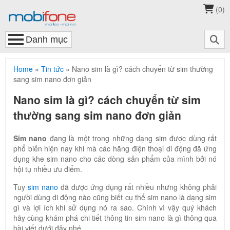
(
0
)
Home
»
Tin tức
»
Nano sim là gì? cách chuyển từ sim thường
sang sim nano đơn giản
Nano sim là gì? cách chuyển từ sim
thường sang sim nano đơn giản
Sim nano
đang là một trong những dạng sim được dùng rất
phổ biến hiện nay khi mà các hãng điện thoại di động đã ứng
dụng khe sim nano cho các dòng sản phẩm của mình bởi nó
hội tụ nhiều ưu điểm.
Tuy
sim nano
đã được ứng dụng rất nhiều nhưng không phải
người dùng di động nào cũng biết cụ thể sim nano là dạng sim
gì và lợi ích khi sử dụng nó ra sao. Chính vì vậy quý khách
hãy cùng khám phá chi tiết thông tin sim nano là gì thông qua
bài viết dưới đây nhé.