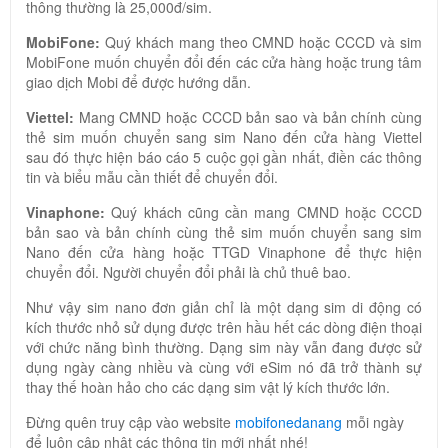
thông thường là 25,000đ/sim.
MobiFone:
Quý khách mang theo CMND hoặc CCCD và sim
MobiFone muốn chuyển đổi đến các cửa hàng hoặc trung tâm
giao dịch Mobi để được hướng dẫn.
Viettel:
Mang CMND hoặc CCCD bản sao và bản chính cùng
thẻ sim muốn chuyển sang sim Nano đến cửa hàng Viettel
sau đó thực hiện báo cáo 5 cuộc gọi gần nhất, điền các thông
tin và biểu mẫu cần thiết để chuyển đổi.
Vinaphone:
Quý khách cũng cần mang CMND hoặc CCCD
bản sao và bản chính cùng thẻ sim muốn chuyển sang sim
Nano đến cửa hàng hoặc TTGD Vinaphone để thực hiện
chuyển đổi. Người chuyển đổi phải là chủ thuê bao.
Như vậy sim nano đơn giản chỉ là một dạng sim di động có
kích thước nhỏ sử dụng được trên hầu hết các dòng điện thoại
với chức năng bình thường. Dạng sim này vẫn đang được sử
dụng ngày càng nhiều và cùng với eSim nó đã trở thành sự
thay thế hoàn hảo cho các dạng sim vật lý kích thước lớn.
Đừng quên truy cập vào website
mobifonedanang
mỗi ngày
để luôn cập nhật các thông tin mới nhất nhé!