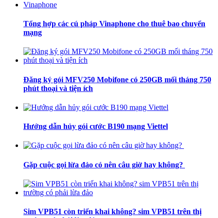
Tổng hợp các cú pháp Vinaphone cho thuê bao chuyển
mạng
Đăng ký gói MFV250 Mobifone có 250GB mối tháng 750
phút thoại và tiện ích
Hướng dẫn hủy gói cước B190 mạng Viettel
Gặp cuộc gọi lừa đảo có nên câu giờ hay không?
Sim VPB51 còn triển khai không? sim VPB51 trên thị