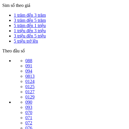
Sim số theo giá
1 trăm đến 3 trăm
3 trăm đến 5 trăm
5 trăm đến 1 triệu
1 triệu đến 3 triệu
3 triệu đến 5 triệu
5 triệu trở lên
Theo đầu số
088
091
094
0813
0124
0125
0127
0129
090
093
070
071
072
076