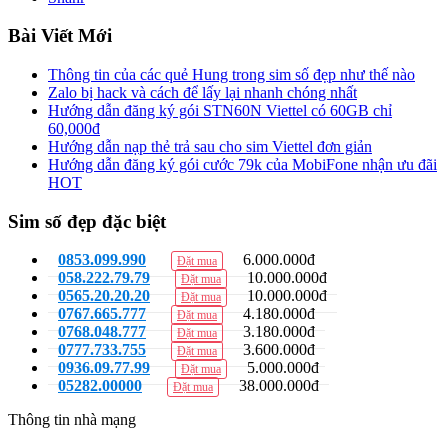
Bài Viết Mới
Thông tin của các quẻ Hung trong sim số đẹp như thế nào
Zalo bị hack và cách để lấy lại nhanh chóng nhất
Hướng dẫn đăng ký gói STN60N Viettel có 60GB chỉ
60,000đ
Hướng dẫn nạp thẻ trả sau cho sim Viettel đơn giản
Hướng dẫn đăng ký gói cước 79k của MobiFone nhận ưu đãi
HOT
Sim số đẹp đặc biệt
0853.099.990
6.000.000đ
Đặt mua
058.222.79.79
10.000.000đ
Đặt mua
0565.20.20.20
10.000.000đ
Đặt mua
0767.665.777
4.180.000đ
Đặt mua
0768.048.777
3.180.000đ
Đặt mua
0777.733.755
3.600.000đ
Đặt mua
0936.09.77.99
5.000.000đ
Đặt mua
05282.00000
38.000.000đ
Đặt mua
Thông tin nhà mạng