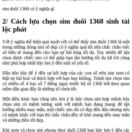
sim đuôi 1368 có ý nghĩa gì
2/ Cách lựa chọn sim đuôi 1368 sinh tài
lộc phát
Với ý nghĩa thể hiện quá tuyệt vời có thể thấy sim đuôi 1368 là một
trong những dòng sim số đẹp có ý nghĩa quá tốt nên chắc chắn việc
sở hữu sẽ mang đến cho bạn sự hài lòng tối đa. Tuy nhiên để lựa
chọn được chiếc sim có thể giúp bạn tận hưởng tối đa lợi ích cũng
như phù hợp nhất hãy lưu ý đến một số yếu tố.
Đầu tiên hãy để ý đến sự kết hợp của các con số trên sim xem có
thật sự hài hoà và thích hợp với bạn hay không. Tránh lựa chọn sim
có nhiều số 4 hay số 7 đứng ngay trước bộ số 1368 bởi theo quan
niệm dân gian đây là những số chưa tốt.
Một điều khác bạn cũng nên lưu ý là hãy chọn sim hợp mệnh hãy
chọn sim có mệnh tương sinh với mệnh bạn đang mang để tận
hưởng nhiều may mắn, một chiếc sim dù có đẹp đến đâu nhưng nếu
có mệnh khắc với bạn thì chắc chắn đều sẽ khó mang đến may mắn
và những điều tốt đẹp.
Khi xem và chọn
sim phong thuỷ đuôi 1368
bạn hãy lưu ý đến các