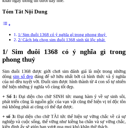
khảo ngay thông tin dưới đây nhé.
Tóm Tắt Nội Dung
1/ Sim đuôi 1368 có ý nghĩa gì trong phong thuỷ
2/ Cách lựa chọn sim đuôi 1368 sinh tài lộc phát
1/ Sim đuôi 1368 có ý nghĩa gì trong
phong thuỷ
Sim đuôi 1368 được giới chơi sim đánh giá là một trong những
dòng
sim số đẹp
đáng để sở hữu nhất bởi cả hình thức và ý nghĩa
của nó đều tuyệt vời. Đuôi sim được hình thành từ 4 con số tự nhiên
thể hiện những ý nghĩa vô cùng tốt đẹp.
+ Số 1:
Đại diện cho chữ SINH tức mang hàm ý về sự sinh sôi,
phát triển cũng là nguồn gộc của vạn vật cũng thể hiện vị trí độc tôn
mà không phải ai cũng có thể đạt được.
+ số 3:
Đại diện cho chữ TÀI tức thể hiện sự vững chắc về cả sự
nghiệp và cuộc sống, thế vững như kiềng ba chân và sự vững chắc,
kiên định ấy sẽ giúp bạn vượt qua mọi khó khăn thử thách.