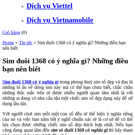
Dịch vụ Viettel
Dịch vụ Vietnamobile
Giỏ hàng
(
0
)
Home
»
Tin tức
»
Sim đuôi 1368 có ý nghĩa gì? Những điều bạn
nên biết
Sim đuôi 1368 có ý nghĩa gì? Những điều
bạn nên biết
Sim đuôi 1368 có ý nghĩa gì
trong phong thuỷ sim số đẹp và đau là
những bí ẩn về dòng sim này mà có thể bạn chưa biết, chắc chắn
những thắc mắc trên sẽ được nhiều người quan tâm nhất là với
những ai đang có nhu cầu tậu một chiếc sim số đẹp dạng này để sử
dụng lâu dài.
Với người chơi sim mỗi một con số đều sẽ thể hiện ý nghĩa riêng
của nó và việc bạn nắm bắt ý nghĩ chuẩn xác sẽ là cơ sở để có thể
lựa chọn được những chiếc sim số đẹp thích hợp nhất. Nếu bạn
cũng đang quan tâm đến
sim số đuôi 1368 có nghĩa gì
thì hãy tham