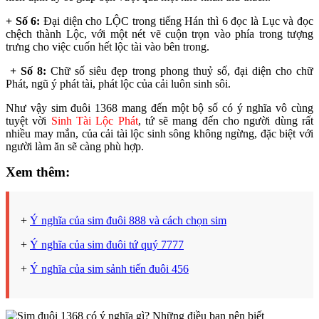
+ Số 6:
Đại diện cho LỘC trong tiếng Hán thì 6 đọc là Lục và đọc
chệch thành Lộc, với một nét vẽ cuộn trọn vào phía trong tượng
trưng cho việc cuốn hết lộc tài vào bên trong.
+ Số 8:
Chữ số siêu đẹp trong phong thuỷ số, đại diện cho chữ
Phát, ngũ ý phát tài, phát lộc của cải luôn sinh sôi.
Như vậy sim đuôi 1368 mang đến một bộ số có ý nghĩa vô cùng
tuyệt vời
Sinh Tài Lộc Phát
, tứ sẽ mang đến cho người dùng rất
nhiều may mắn, của cải tài lộc sinh sông không ngừng, đặc biệt với
người làm ăn sẽ càng phù hợp.
Xem thêm:
+
Ý nghĩa của sim đuôi 888 và cách chọn sim
+
Ý nghĩa của sim đuôi tứ quý 7777
+
Ý nghĩa của sim sảnh tiến đuôi 456