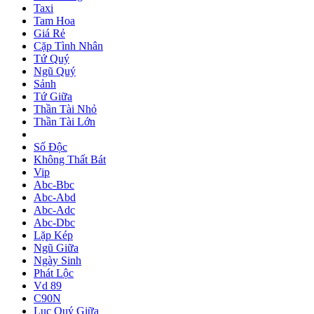
Taxi
Tam Hoa
Giá Rẻ
Cặp Tình Nhân
Tứ Quý
Ngũ Quý
Sảnh
Tứ Giữa
Thần Tài Nhỏ
Thần Tài Lớn
Số Độc
Không Thất Bát
Vip
Abc-Bbc
Abc-Abd
Abc-Adc
Abc-Dbc
Lặp Kép
Ngũ Giữa
Ngày Sinh
Phát Lộc
Vd 89
C90N
Lục Quý Giữa