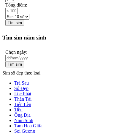
Tổng điểm:
Tìm sim
Tìm sim năm sinh
Chọn ngày:
Tìm sim
Sim số đẹp theo loại
Trả Sau
Số Đẹp
Lộc Phát
Thần Tài
Tiến Lên
Tiền
Ông Địa
Năm Sinh
Tam Hoa Giữa
Soi Gương