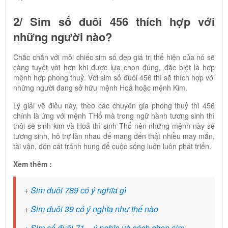
2/ Sim số đuôi 456 thích hợp với
những người nào?
Chắc chắn với mỗi chiếc sim số đẹp giá trị thể hiện của nó sẽ
càng tuyệt vời hơn khi được lựa chọn đúng, đặc biệt là hợp
mệnh hợp phong thuỷ. Với sim số đuôi 456 thì sẽ thích hợp với
những người đang sở hữu mệnh Hoả hoặc mệnh Kim.
Lý giải về điều này, theo các chuyên gia phong thuỷ thì 456
chính là ứng với mệnh THổ mà trong ngữ hành tương sinh thì
thôi sẽ sinh kim và Hoả thì sinh Thổ nên những mệnh này sẽ
tương sinh, hỗ trợ lẫn nhau để mang đến thật nhiều may mắn,
tài vận, đón cát tránh hung để cuộc sống luôn luôn phát triển.
Xem thêm :
+
Sim đuôi 789 có ý nghĩa gì
+
Sim đuôi 39 có ý nghĩa như thế nào
+
Sim số đuôi 71 – ý nghĩa và cách chọn sim