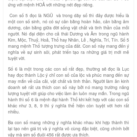
ứng với mệnh HOẢ với những nét đẹp riêng.
Con số 5 đọc là NGŨ và trong dãy số thì đây được hiểu là
một con số sinh, nó có sự cân bằng hoàn hảo, cân bằng âm
dương, cân bằng giữa đời sống vật chất và tinh thần của mỗi
người. Nó đại diện cho cả thái Dương và Âm trong ngũ hành
Kim, Mộc, Thuỷ, Hoả, Thổ hay Nhân, Lễ , Nghĩa, Trí, Tín. Số 5
mang mệnh Thổ tượng trưng của đất. Con số này mang đến ý
nghĩa về sự sinh sôi, phát triển tạo ra những giá trị mới mẻ
tuyệt vời.
Số 6 là một trong các con số rất đẹp, thường sẽ đọc là Lục
hay đọc thành Lộc ý chỉ con số của lộc và phúc mang đến sự
may mắn về của cải, vật chất và tinh thần. Người làm ăn kinh
doanh sẽ rất ưa thích con số này bởi nó mang trường năng
lượng tuyệt vời giúp cho việc làm ăn luôn may mắn. Trong ngũ
hành thì số 6 là mệnh đại hành Thổ khi kết hợp với các con số
khác như 3, 8, 9 thì ý nghĩa thể hiện còn tuyệt vời hơn rất
nhiều.
Ba con số mang những ý nghĩa khác nhau khi hợp thành thì
lại tạo nên giá trị và ý nghĩa vô cùng đặc biệt, cũng chính bởi
vậy mà sim số đuôi 456 rất được ưa thích.