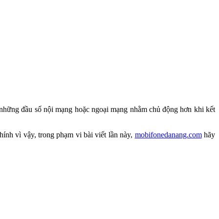
n những đầu số nội mạng hoặc ngoại mạng nhằm chủ động hơn khi kết
nh vì vậy, trong phạm vi bài viết lần này,
mobifonedanang.com
hãy