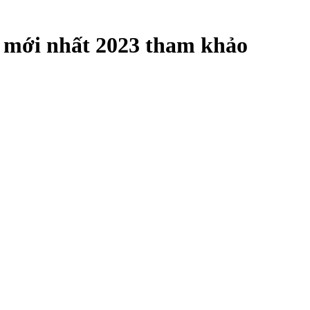
 mới nhất 2023 tham khảo