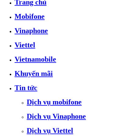
Trang chủ
Mobifone
Vinaphone
Viettel
Vietnamobile
Khuyến mãi
Tin tức
Dịch vụ mobifone
Dịch vụ Vinaphone
Dịch vụ Viettel