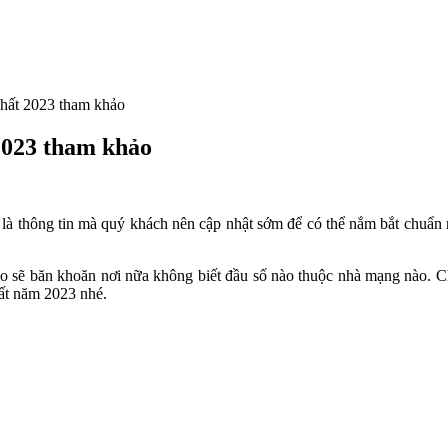
hất 2023 tham khảo
2023 tham khảo
là thông tin mà quý khách nên cập nhật sớm để có thể nắm bắt chuẩ
ao sẽ băn khoăn nơi nữa không biết đầu số nào thuộc nhà mạng nào. Chí
hất năm 2023 nhé.