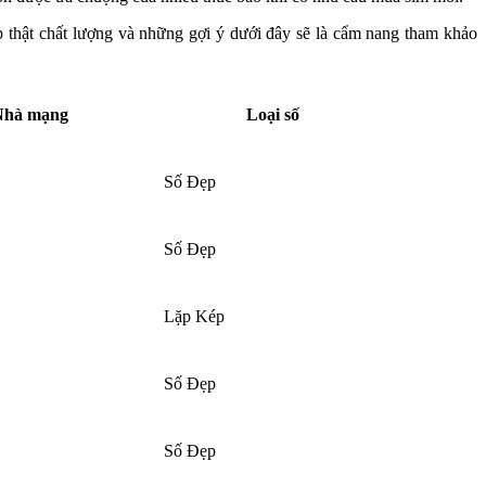
 thật chất lượng và những gợi ý dưới đây sẽ là cẩm nang tham khảo
Nhà mạng
Loại số
Số Đẹp
Số Đẹp
Lặp Kép
Số Đẹp
Số Đẹp