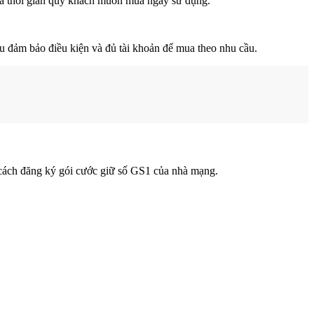
là thời gian quý khách muốn mua ngày sử dụng.
u đảm bảo điều kiện và đủ tài khoản để mua theo nhu cầu.
 cách đăng ký gói cước giữ số GS1 của nhà mạng.