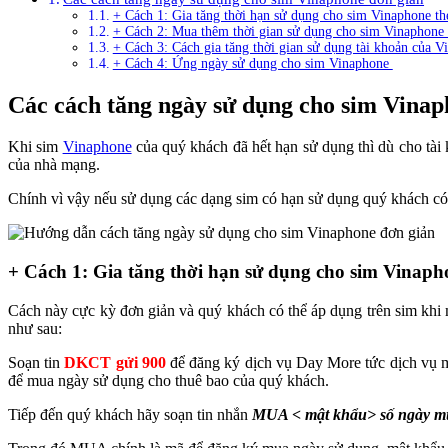
+ Cách 1: Gia tăng thời hạn sử dụng cho sim Vinaphone t
+ Cách 2: Mua thêm thời gian sử dụng cho sim Vinaphone
+ Cách 3: Cách gia tăng thời gian sử dụng tài khoản của 
+ Cách 4: Ứng ngày sử dụng cho sim Vinaphone
Các cách tăng ngày sử dụng cho sim Vinap
Khi sim
Vinaphone
của quý khách đã hết hạn sử dụng thì dù cho tài 
của nhà mạng.
Chính vì vậy nếu sử dụng các dạng sim có hạn sử dụng quý khách có
+ Cách 1: Gia tăng thời hạn sử dụng cho sim Vinaph
Cách này cực kỳ đơn giản và quý khách có thể áp dụng trên sim khi 
như sau:
Soạn tin
DKCT gửi 900
để đăng ký dịch vụ Day More tức dịch vụ m
để mua ngày sử dụng cho thuê bao của quý khách.
Tiếp đến quý khách hãy soạn tin nhắn
MUA < mật khẩu> số ngày m