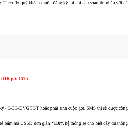
. Theo đó quý khách muốn đăng ký thì chỉ cần soạn tin nhắn với cú
ắn
DK gửi 1575
ng ký 4G/3G/DVGTGT hoặc phát sinh cuộc gọi, SMS thì sẽ được cộng
có thể bấm mã USSD đơn giản
*110#,
hệ thống sẽ cho biết đầy đủ thông